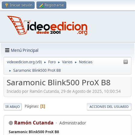
Iniciar sesión
Registrarse
Menú Principal
videoedicion.org (v9)
Foro
Varios
Noticias
►
►
►
Saramonic Blink500 ProX B8
►
Saramonic Blink500 ProX B8
Iniciado por Ramón Cutanda, 29 de Agosto de 2025, 10:00:54
Páginas
1
IR ABAJO
ACCIONES DEL USUARIO
Ramón Cutanda
Administrador
Saramonic Blink500 ProX B8