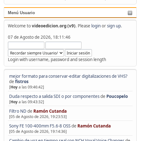
Menú Usuario
Welcome to
videoedicion.org (v9)
. Please
login
or
sign up
.
07 de Agosto de 2026, 18:11:46
Login with username, password and session length
mejor formato para conservar-editar digitalizaciones de VHS?
de
fistros
[
Hoy
a las 09:46:42]
Duda respecto a salida SDI o por componentes
de
Poucopelo
[
Hoy
a las 09:43:32]
Filtro ND
de
Ramón Cutanda
[05 de Agosto de 2026, 19:23:53]
Sony FE 100-400mm F5.6-8 OSS
de
Ramón Cutanda
[05 de Agosto de 2026, 19:14:36]
Cambio de voz en tiempo real con NCH Voxal Voice Changer
de