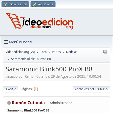
Iniciar sesión
Registrarse
Menú Principal
videoedicion.org (v9)
Foro
Varios
Noticias
►
►
►
Saramonic Blink500 ProX B8
►
Saramonic Blink500 ProX B8
Iniciado por Ramón Cutanda, 29 de Agosto de 2025, 10:00:54
Páginas
1
IR ABAJO
ACCIONES DEL USUARIO
Ramón Cutanda
Administrador
Saramonic Blink500 ProX B8