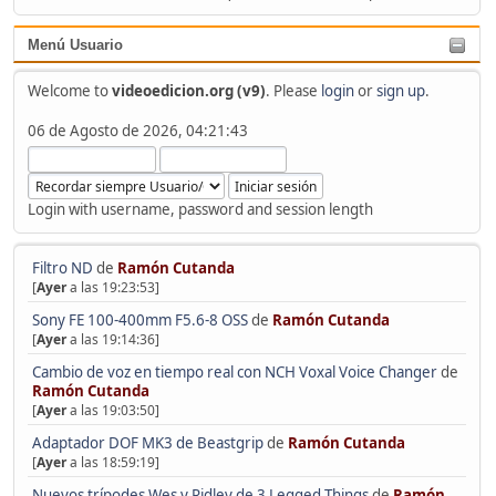
Menú Usuario
Welcome to
videoedicion.org (v9)
. Please
login
or
sign up
.
06 de Agosto de 2026, 04:21:43
Login with username, password and session length
Filtro ND
de
Ramón Cutanda
[
Ayer
a las 19:23:53]
Sony FE 100-400mm F5.6-8 OSS
de
Ramón Cutanda
[
Ayer
a las 19:14:36]
Cambio de voz en tiempo real con NCH Voxal Voice Changer
de
Ramón Cutanda
[
Ayer
a las 19:03:50]
Adaptador DOF MK3 de Beastgrip
de
Ramón Cutanda
[
Ayer
a las 18:59:19]
Nuevos trípodes Wes y Ridley de 3 Legged Things
de
Ramón