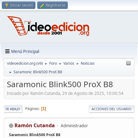
Iniciar sesión
Registrarse
Menú Principal
videoedicion.org (v9)
Foro
Varios
Noticias
►
►
►
Saramonic Blink500 ProX B8
►
Saramonic Blink500 ProX B8
Iniciado por Ramón Cutanda, 29 de Agosto de 2025, 10:00:54
Páginas
1
IR ABAJO
ACCIONES DEL USUARIO
Ramón Cutanda
Administrador
Saramonic Blink500 ProX B8