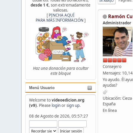
Páginas
IR ABAJO
desde 1 €
, son extremadamente
valiosas.
[
PINCHA AQUÍ
Ramón Cu
PARA MÁS INFORMACIÓN
]
Administrador
Consejero
Haz una donación para ocultar
Mensajes: 10,1
este bloque
Yo ayudo. Él ayu
ayudas?
Menú Usuario
Ubicación: Cieza 
Welcome to
videoedicion.org
España
(v9)
. Please
login
or
sign up
.
En línea
08 de Agosto de 2026, 05:57:27