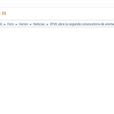
1
9)
Foro
Varios
Noticias
RTVE abre la segunda convocatoria de anima
►
►
►
►