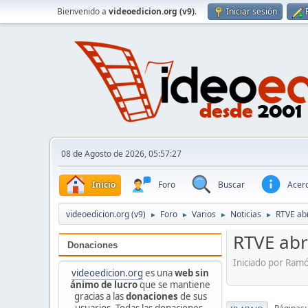
Bienvenido a
videoedicion.org (v9)
.
Iniciar sesión
08 de Agosto de 2026, 05:57:27
Inicio
Foro
Buscar
Acerc
videoedicion.org (v9)
Foro
Varios
Noticias
RTVE ab
►
►
►
►
RTVE abr
Donaciones
Iniciado por Ram
videoedicion.org
es una
web sin
ánimo de lucro
que se mantiene
gracias a las
donaciones
de sus
usuarios. Todas las donaciones,