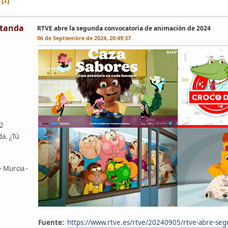
1
tanda
RTVE abre la segunda convocatoria de animación de 2024
06 de Septiembre de 2024, 20:49:37
42
da. ¿Tú
- Murcia -
Fuente:
https://www.rtve.es/rtve/20240905/rtve-abre-se