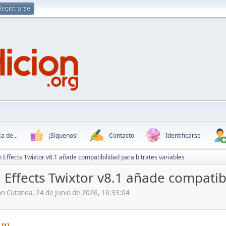
Registrarse
a de...
¡Síguenos!
Contacto
Identificarse
n Effects Twixtor v8.1 añade compatibilidad para bitrates variables
 Effects Twixtor v8.1 añade compatibi
ón Cutanda, 24 de Junio de 2026, 16:33:04