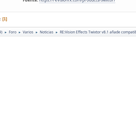
Fuente:
https://revisionfx.com/products/twixtor/
1
9)
Foro
Varios
Noticias
RE:Vision Effects Twixtor v8.1 añade compatib
►
►
►
►