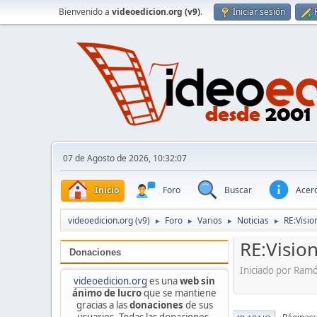
Bienvenido a
videoedicion.org (v9)
.
Iniciar sesión
07 de Agosto de 2026, 10:32:07
Inicio
Foro
Buscar
Acerc
videoedicion.org (v9)
Foro
Varios
Noticias
RE:Visio
►
►
►
►
RE:Vision
Donaciones
Iniciado por Ram
videoedicion.org
es una
web sin
ánimo de lucro
que se mantiene
gracias a las
donaciones
de sus
usuarios. Todas las donaciones,