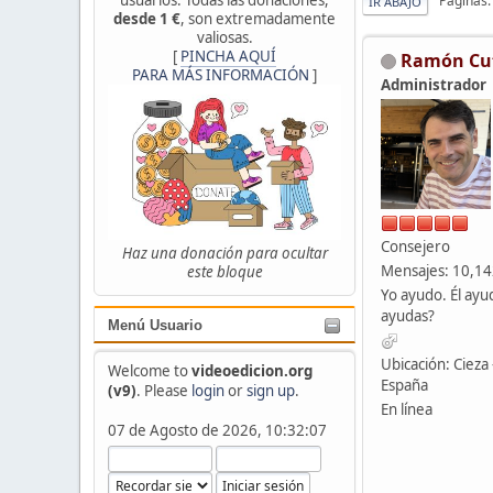
Páginas
IR ABAJO
desde 1 €
, son extremadamente
valiosas.
[
PINCHA AQUÍ
Ramón Cu
PARA MÁS INFORMACIÓN
]
Administrador
Consejero
Haz una donación para ocultar
Mensajes: 10,1
este bloque
Yo ayudo. Él ayu
ayudas?
Menú Usuario
Ubicación: Cieza 
Welcome to
videoedicion.org
España
(v9)
. Please
login
or
sign up
.
En línea
07 de Agosto de 2026, 10:32:07