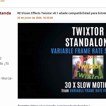
1
tanda
RE:Vision Effects Twixtor v8.1 añade compatibilidad para bitrat
24 de Junio de 2026, 16:33:04
42
da. ¿Tú
- Murcia -