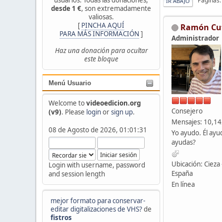
Páginas
IR ABAJO
desde 1 €
, son extremadamente
valiosas.
[
PINCHA AQUÍ
Ramón Cu
PARA MÁS INFORMACIÓN
]
Administrador
Haz una donación para ocultar
este bloque
Menú Usuario
Welcome to
videoedicion.org
Consejero
(v9)
. Please
login
or
sign up
.
Mensajes: 10,1
08 de Agosto de 2026, 01:01:31
Yo ayudo. Él ayu
ayudas?
Ubicación: Cieza 
Login with username, password
España
and session length
En línea
mejor formato para conservar-
editar digitalizaciones de VHS?
de
fistros