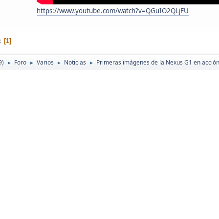
https://www.youtube.com/watch?v=QGuIO2QLjFU
1
9)
Foro
Varios
Noticias
Primeras imágenes de la Nexus G1 en acció
►
►
►
►