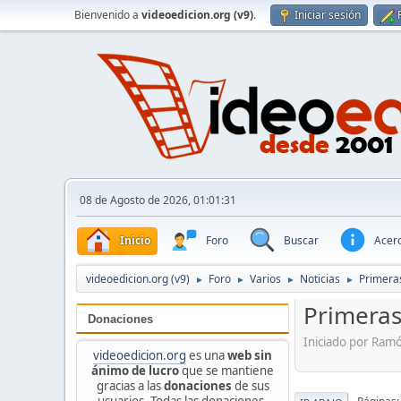
Bienvenido a
videoedicion.org (v9)
.
Iniciar sesión
08 de Agosto de 2026, 01:01:31
Inicio
Foro
Buscar
Acerc
videoedicion.org (v9)
Foro
Varios
Noticias
Primera
►
►
►
►
Primeras
Donaciones
Iniciado por Ram
videoedicion.org
es una
web sin
ánimo de lucro
que se mantiene
gracias a las
donaciones
de sus
usuarios. Todas las donaciones,