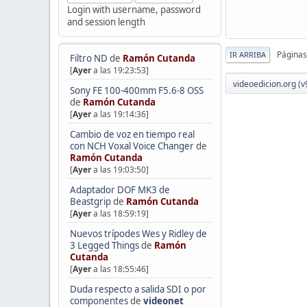
Login with username, password
and session length
Páginas
IR ARRIBA
Filtro ND
de
Ramón Cutanda
[
Ayer
a las 19:23:53]
videoedicion.org (v
Sony FE 100-400mm F5.6-8 OSS
de
Ramón Cutanda
[
Ayer
a las 19:14:36]
Cambio de voz en tiempo real
con NCH Voxal Voice Changer
de
Ramón Cutanda
[
Ayer
a las 19:03:50]
Adaptador DOF MK3 de
Beastgrip
de
Ramón Cutanda
[
Ayer
a las 18:59:19]
Nuevos trípodes Wes y Ridley de
3 Legged Things
de
Ramón
Cutanda
[
Ayer
a las 18:55:46]
Duda respecto a salida SDI o por
componentes
de
videonet