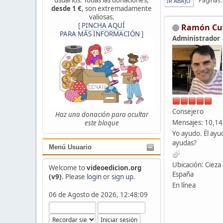
Páginas
IR ABAJO
desde 1 €
, son extremadamente
valiosas.
[
PINCHA AQUÍ
Ramón Cu
PARA MÁS INFORMACIÓN
]
Administrador
Consejero
Haz una donación para ocultar
Mensajes: 10,1
este bloque
Yo ayudo. Él ayu
ayudas?
Menú Usuario
Ubicación: Cieza 
Welcome to
videoedicion.org
España
(v9)
. Please
login
or
sign up
.
En línea
06 de Agosto de 2026, 12:48:09