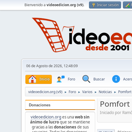
Bienvenido a
videoedicion.org (v9)
.
Iniciar sesión
06 de Agosto de 2026, 12:48:09
Inicio
Foro
Buscar
Acerc
videoedicion.org (v9)
Foro
Varios
Noticias
Pomfort
►
►
►
►
Pomfort 
Donaciones
Iniciado por Ram
videoedicion.org
es una
web sin
ánimo de lucro
que se mantiene
gracias a las
donaciones
de sus
usuarios. Todas las donaciones,