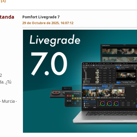
1
tanda
Pomfort Livegrade 7
29 de Octubre de 2025, 16:07:12
42
da. ¿Tú
- Murcia -