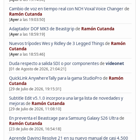
Cambio de voz en tiempo real con NCH Voxal Voice Changer
de
Ramón Cutanda
[
Ayer
a las 19:03:50]
Adaptador DOF MK3 de Beastgrip
de
Ramón Cutanda
[
Ayer
a las 18:59:19]
Nuevos trípodes Wes y Ridley de 3 Legged Things
de
Ramón
Cutanda
[
Ayer
a las 18:55:46]
Duda respecto a salida SDI o por componentes
de
videonet
[01 de Agosto de 2026, 21:04:21]
QuickLink AnywhereTally para la gama StudioPro
de
Ramón
Cutanda
[29 de Julio de 2026, 19:15:31]
Subtitle Edit v5.1.0 incorpora una larga lista de novedades y
mejoras
de
Ramón Cutanda
[29 de Julio de 2026, 11:08:10]
En preventa el Beastcage para Samsung Galaxy S26 Ultra
de
Ramón Cutanda
[23 de Julio de 2026, 16:54:18]
Aprende Davinci Resolve 21 en su nuevo manual de casi 4.500