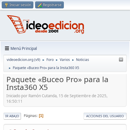
Iniciar sesión
Registrarse
Menú Principal
videoedicion.org (v9)
Foro
Varios
Noticias
►
►
►
Paquete «Buceo Pro» para la Insta360 X5
►
Paquete «Buceo Pro» para la
Insta360 X5
Iniciado por Ramón Cutanda, 15 de Septiembre de 2025,
16:50:11
Páginas
1
IR ABAJO
ACCIONES DEL USUARIO