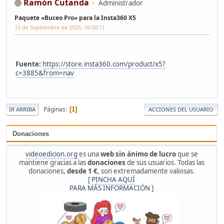
Ramón Cutanda
Administrador
Paquete «Buceo Pro» para la Insta360 X5
15 de Septiembre de 2025, 16:50:11
Fuente:
https://store.insta360.com/product/x5?
c=3885&from=nav
Páginas
1
IR ARRIBA
ACCIONES DEL USUARIO
Donaciones
videoedicion.org
es una
web sin ánimo de lucro
que se
mantiene gracias a las
donaciones
de sus usuarios. Todas las
donaciones,
desde 1 €
, son extremadamente valiosas.
[
PINCHA AQUÍ
PARA MÁS INFORMACIÓN
]