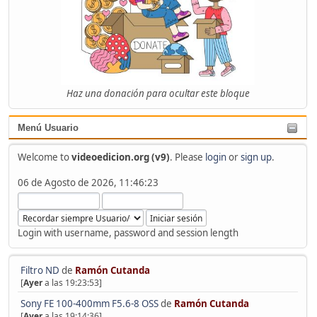
Haz una donación para ocultar este bloque
Menú Usuario
Welcome to
videoedicion.org (v9)
. Please
login
or
sign up
.
06 de Agosto de 2026, 11:46:23
Login with username, password and session length
Filtro ND
de
Ramón Cutanda
[
Ayer
a las 19:23:53]
Sony FE 100-400mm F5.6-8 OSS
de
Ramón Cutanda
[
Ayer
a las 19:14:36]