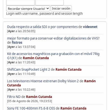
Login with username, password and session length
Duda respecto a salida SDI o por componentes
de
videonet
[
Ayer
a las 20:56:05]
mejor formato para conservar-editar digitalizaciones de VHS?
de
fistros
[
Ayer
a las 13:37:04]
Kit de accesorios magnéticos para grabación con el móvil 7Rig
G1(K1)
de
Ramón Cutanda
[
Ayer
a las 11:20:43]
ShiftCam SnapPocket Light 2
de
Ramón Cutanda
[
Ayer
a las 11:10:49]
Los televisores Hisense estrenan Dolby Vision 2
de
Ramón
Cutanda
[
Ayer
a las 10:22:46]
Filtro ND
de
Ramón Cutanda
[05 de Agosto de 2026, 19:23:53]
Sony FE 100-400mm F5.6-8 OSS
de
Ramón Cutanda