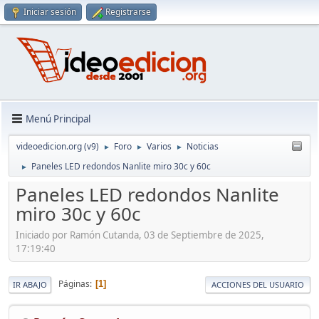
Iniciar sesión
Registrarse
Menú Principal
videoedicion.org (v9)
Foro
Varios
Noticias
►
►
►
Paneles LED redondos Nanlite miro 30c y 60c
►
Paneles LED redondos Nanlite
miro 30c y 60c
Iniciado por Ramón Cutanda, 03 de Septiembre de 2025,
17:19:40
Páginas
1
IR ABAJO
ACCIONES DEL USUARIO