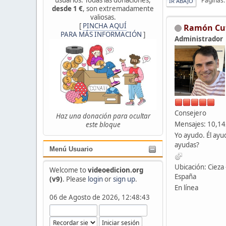
Páginas
IR ABAJO
desde 1 €
, son extremadamente
valiosas.
[
PINCHA AQUÍ
Ramón Cu
PARA MÁS INFORMACIÓN
]
Administrador
Consejero
Haz una donación para ocultar
Mensajes: 10,1
este bloque
Yo ayudo. Él ayu
ayudas?
Menú Usuario
Ubicación: Cieza 
Welcome to
videoedicion.org
España
(v9)
. Please
login
or
sign up
.
En línea
06 de Agosto de 2026, 12:48:43