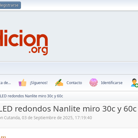
Registrarse
a de...
¡Síguenos!
Contacto
Identificarse
LED redondos Nanlite miro 30c y 60c
LED redondos Nanlite miro 30c y 60c
ón Cutanda, 03 de Septiembre de 2025, 17:19:40