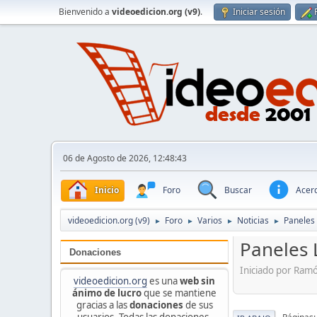
Bienvenido a
videoedicion.org (v9)
.
Iniciar sesión
06 de Agosto de 2026, 12:48:43
Inicio
Foro
Buscar
Acerc
videoedicion.org (v9)
Foro
Varios
Noticias
Paneles 
►
►
►
►
Paneles 
Donaciones
Iniciado por Ram
videoedicion.org
es una
web sin
ánimo de lucro
que se mantiene
gracias a las
donaciones
de sus
usuarios. Todas las donaciones,