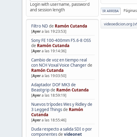
Login with username, password
and session length
Páginas
IR ARRIBA
videoedicion.org (v
Filtro ND
de
Ramón Cutanda
[
Ayer
a las 19:23:53]
Sony FE 100-400mm F5.6-8 OSS
de
Ramón Cutanda
[
Ayer
a las 19:14:36]
Cambio de voz en tiempo real
con NCH Voxal Voice Changer
de
Ramón Cutanda
[
Ayer
a las 19:03:50]
Adaptador DOF MK3 de
Beastgrip
de
Ramón Cutanda
[
Ayer
a las 18:59:19]
Nuevos trípodes Wes y Ridley de
3 Legged Things
de
Ramón
Cutanda
[
Ayer
a las 18:55:46]
Duda respecto a salida SDI o por
componentes
de
videonet