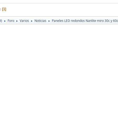
1
9)
Foro
Varios
Noticias
Paneles LED redondos Nanlite miro 30c y 60
►
►
►
►