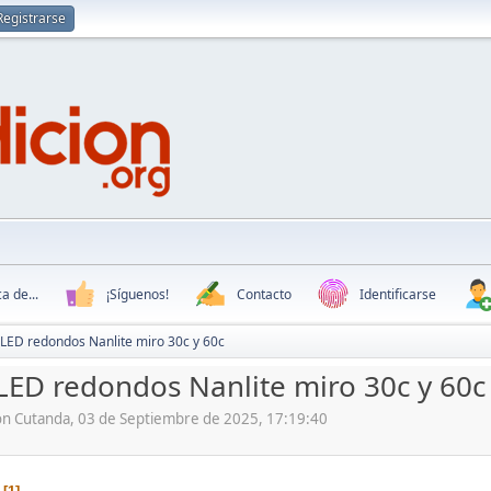
Registrarse
a de...
¡Síguenos!
Contacto
Identificarse
LED redondos Nanlite miro 30c y 60c
LED redondos Nanlite miro 30c y 60c
ón Cutanda, 03 de Septiembre de 2025, 17:19:40