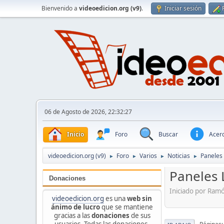
Bienvenido a
videoedicion.org (v9)
.
Iniciar sesión
06 de Agosto de 2026, 22:32:27
Inicio
Foro
Buscar
Acerc
videoedicion.org (v9)
Foro
Varios
Noticias
Paneles 
►
►
►
►
Paneles 
Donaciones
Iniciado por Ram
videoedicion.org
es una
web sin
ánimo de lucro
que se mantiene
gracias a las
donaciones
de sus
usuarios. Todas las donaciones,