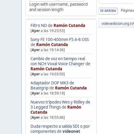
Login with username, password
and session length
Páginas
IR ARRIBA
videoedicion.org (v
Filtro ND
de
Ramón Cutanda
[
Ayer
a las 19:23:53]
Sony FE 100-400mm F5.6-8 OSS
de
Ramón Cutanda
[
Ayer
a las 19:14:36]
Cambio de voz en tiempo real
con NCH Voxal Voice Changer
de
Ramón Cutanda
[
Ayer
a las 19:03:50]
Adaptador DOF MK3 de
Beastgrip
de
Ramón Cutanda
[
Ayer
a las 18:59:19]
Nuevos trípodes Wes y Ridley de
3 Legged Things
de
Ramón
Cutanda
[
Ayer
a las 18:55:46]
Duda respecto a salida SDI o por
componentes
de
videonet