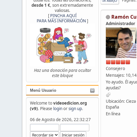
Páginas
IR ABAJO
desde 1 €
, son extremadamente
valiosas.
[
PINCHA AQUÍ
Ramón Cu
PARA MÁS INFORMACIÓN
]
Administrador
Consejero
Haz una donación para ocultar
Mensajes: 10,1
este bloque
Yo ayudo. Él ayu
ayudas?
Menú Usuario
Ubicación: Cieza 
Welcome to
videoedicion.org
España
(v9)
. Please
login
or
sign up
.
En línea
06 de Agosto de 2026, 22:32:27