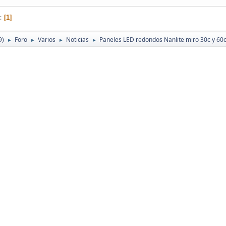
1
9)
Foro
Varios
Noticias
Paneles LED redondos Nanlite miro 30c y 60
►
►
►
►