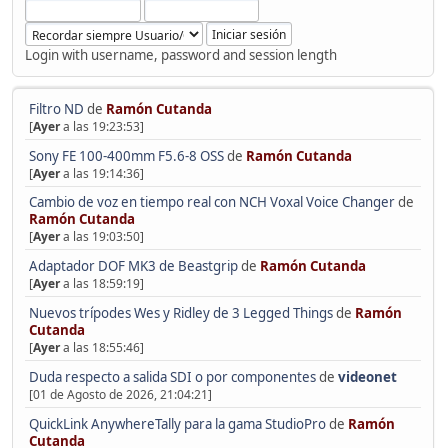
Login with username, password and session length
Filtro ND
de
Ramón Cutanda
[
Ayer
a las 19:23:53]
Sony FE 100-400mm F5.6-8 OSS
de
Ramón Cutanda
[
Ayer
a las 19:14:36]
Cambio de voz en tiempo real con NCH Voxal Voice Changer
de
Ramón Cutanda
[
Ayer
a las 19:03:50]
Adaptador DOF MK3 de Beastgrip
de
Ramón Cutanda
[
Ayer
a las 18:59:19]
Nuevos trípodes Wes y Ridley de 3 Legged Things
de
Ramón
Cutanda
[
Ayer
a las 18:55:46]
Duda respecto a salida SDI o por componentes
de
videonet
[01 de Agosto de 2026, 21:04:21]
QuickLink AnywhereTally para la gama StudioPro
de
Ramón
Cutanda