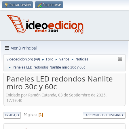
Iniciar sesión
Registrarse
Menú Principal
videoedicion.org (v9)
Foro
Varios
Noticias
►
►
►
Paneles LED redondos Nanlite miro 30c y 60c
►
Paneles LED redondos Nanlite
miro 30c y 60c
Iniciado por Ramón Cutanda, 03 de Septiembre de 2025,
17:19:40
Páginas
1
IR ABAJO
ACCIONES DEL USUARIO