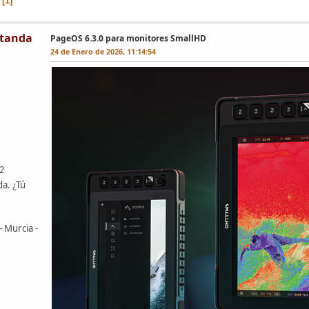
1
tanda
PageOS 6.3.0 para monitores SmallHD
24 de Enero de 2026, 11:14:54
42
da. ¿Tú
- Murcia -