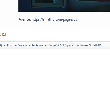
Fuente:
https://smallhd.com/pages/os
1
9)
Foro
Varios
Noticias
PageOS 6.3.0 para monitores SmallHD
►
►
►
►