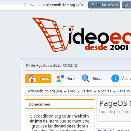
Bienvenido a
videoedicion.org (v9)
.
Iniciar sesión
07 de Agosto de 2026, 09:02:12
Inicio
Foro
Buscar
Acerc
videoedicion.org (v9)
Foro
Varios
Noticias
PageOS 
►
►
►
►
PageOS 6
Donaciones
Iniciado por Ram
videoedicion.org
es una
web sin
ánimo de lucro
que se mantiene
gracias a las
donaciones
de sus
usuarios. Todas las donaciones,