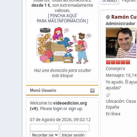
Páginas
IR ABAJO
desde 1 €
, son extremadamente
valiosas.
[
PINCHA AQUÍ
Ramón Cu
PARA MÁS INFORMACIÓN
]
Administrador
Consejero
Haz una donación para ocultar
Mensajes: 10,1
este bloque
Yo ayudo. Él ayu
ayudas?
Menú Usuario
Ubicación: Cieza 
Welcome to
videoedicion.org
España
(v9)
. Please
login
or
sign up
.
En línea
07 de Agosto de 2026, 09:02:12