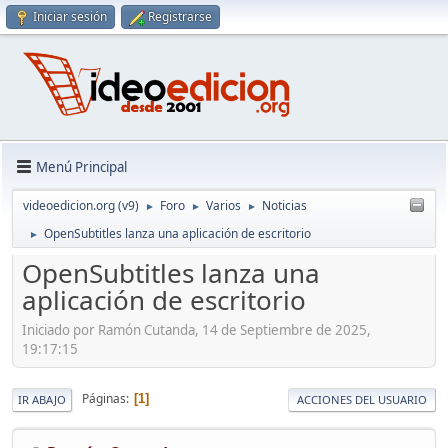
Iniciar sesión
Registrarse
Menú Principal
videoedicion.org (v9)
Foro
Varios
Noticias
►
►
►
OpenSubtitles lanza una aplicación de escritorio
►
OpenSubtitles lanza una
aplicación de escritorio
Iniciado por Ramón Cutanda, 14 de Septiembre de 2025,
19:17:15
Páginas
1
IR ABAJO
ACCIONES DEL USUARIO