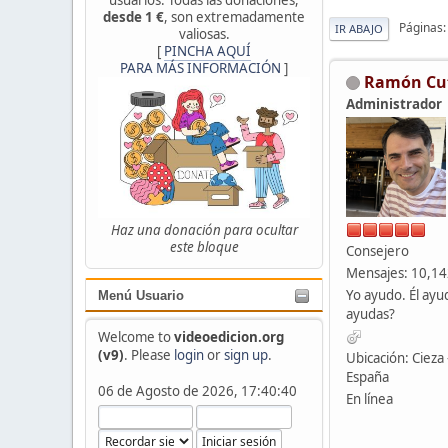
desde 1 €
, son extremadamente
Páginas
IR ABAJO
valiosas.
[
PINCHA AQUÍ
PARA MÁS INFORMACIÓN
]
Ramón Cu
Administrador
Haz una donación para ocultar
este bloque
Consejero
Mensajes: 10,1
Yo ayudo. Él ayu
Menú Usuario
ayudas?
Welcome to
videoedicion.org
(v9)
. Please
login
or
sign up
.
Ubicación: Cieza 
España
06 de Agosto de 2026, 17:40:40
En línea