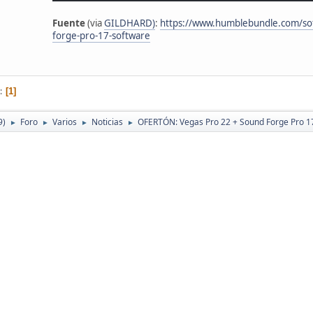
Fuente
(via
GILDHARD)
:
https://www.humblebundle.com/sof
forge-pro-17-software
1
9)
Foro
Varios
Noticias
OFERTÓN: Vegas Pro 22 + Sound Forge Pro 1
►
►
►
►