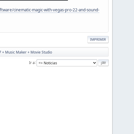
tware/cinematic-magic-with-vegas-pro-22-and-sound-
IMPRIMIR
7 + Music Maker + Movie Studio
Ir a