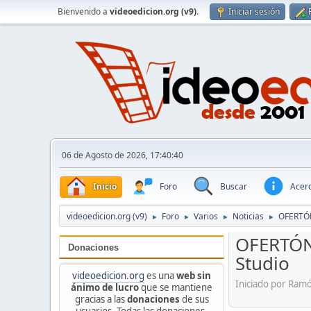
Bienvenido a
videoedicion.org (v9)
.
Iniciar sesión
06 de Agosto de 2026, 17:40:40
Inicio
Foro
Buscar
Acerc
videoedicion.org (v9)
Foro
Varios
Noticias
OFERTÓN
►
►
►
►
OFERTÓN:
Donaciones
Studio
videoedicion.org
es una
web sin
Iniciado por Ram
ánimo de lucro
que se mantiene
gracias a las
donaciones
de sus
usuarios. Todas las donaciones,