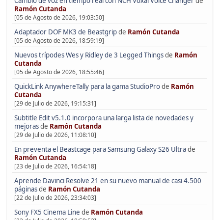
Cambio de voz en tiempo real con NCH Voxal Voice Changer
de
Ramón Cutanda
[05 de Agosto de 2026, 19:03:50]
Adaptador DOF MK3 de Beastgrip
de
Ramón Cutanda
[05 de Agosto de 2026, 18:59:19]
Nuevos trípodes Wes y Ridley de 3 Legged Things
de
Ramón
Cutanda
[05 de Agosto de 2026, 18:55:46]
QuickLink AnywhereTally para la gama StudioPro
de
Ramón
Cutanda
[29 de Julio de 2026, 19:15:31]
Subtitle Edit v5.1.0 incorpora una larga lista de novedades y
mejoras
de
Ramón Cutanda
[29 de Julio de 2026, 11:08:10]
En preventa el Beastcage para Samsung Galaxy S26 Ultra
de
Ramón Cutanda
[23 de Julio de 2026, 16:54:18]
Aprende Davinci Resolve 21 en su nuevo manual de casi 4.500
páginas
de
Ramón Cutanda
[22 de Julio de 2026, 23:34:03]
Sony FX5 Cinema Line
de
Ramón Cutanda