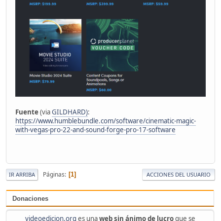
Fuente
(via
GILDHARD)
:
https://www.humblebundle.com/software/cinematic-magic-
with-vegas-pro-22-and-sound-forge-pro-17-software
Páginas
1
IR ARRIBA
ACCIONES DEL USUARIO
Donaciones
videoedicion.org
es una
web sin ánimo de lucro
que se