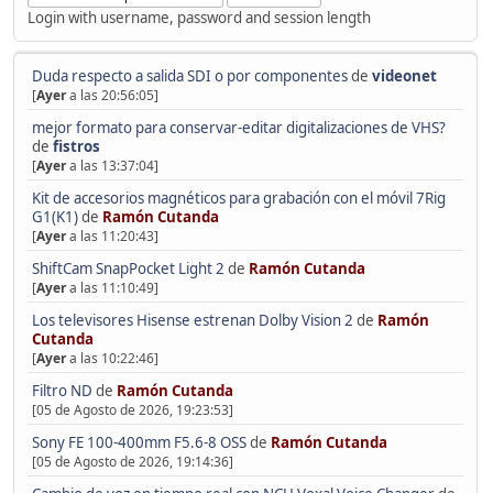
Login with username, password and session length
Duda respecto a salida SDI o por componentes
de
videonet
[
Ayer
a las 20:56:05]
mejor formato para conservar-editar digitalizaciones de VHS?
de
fistros
[
Ayer
a las 13:37:04]
Kit de accesorios magnéticos para grabación con el móvil 7Rig
G1(K1)
de
Ramón Cutanda
[
Ayer
a las 11:20:43]
ShiftCam SnapPocket Light 2
de
Ramón Cutanda
[
Ayer
a las 11:10:49]
Los televisores Hisense estrenan Dolby Vision 2
de
Ramón
Cutanda
[
Ayer
a las 10:22:46]
Filtro ND
de
Ramón Cutanda
[05 de Agosto de 2026, 19:23:53]
Sony FE 100-400mm F5.6-8 OSS
de
Ramón Cutanda
[05 de Agosto de 2026, 19:14:36]