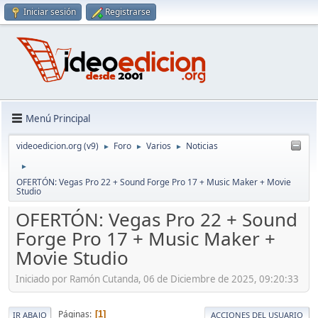
Iniciar sesión
Registrarse
Menú Principal
videoedicion.org (v9)
Foro
Varios
Noticias
►
►
►
►
OFERTÓN: Vegas Pro 22 + Sound Forge Pro 17 + Music Maker + Movie
Studio
OFERTÓN: Vegas Pro 22 + Sound
Forge Pro 17 + Music Maker +
Movie Studio
Iniciado por Ramón Cutanda, 06 de Diciembre de 2025, 09:20:33
Páginas
1
IR ABAJO
ACCIONES DEL USUARIO