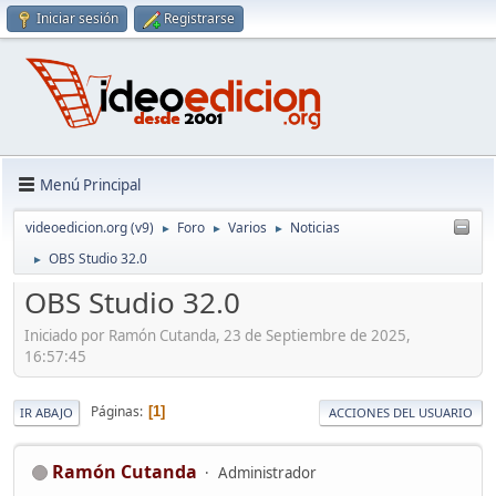
Iniciar sesión
Registrarse
Menú Principal
videoedicion.org (v9)
Foro
Varios
Noticias
►
►
►
OBS Studio 32.0
►
OBS Studio 32.0
Iniciado por Ramón Cutanda, 23 de Septiembre de 2025,
16:57:45
Páginas
1
IR ABAJO
ACCIONES DEL USUARIO
Ramón Cutanda
Administrador