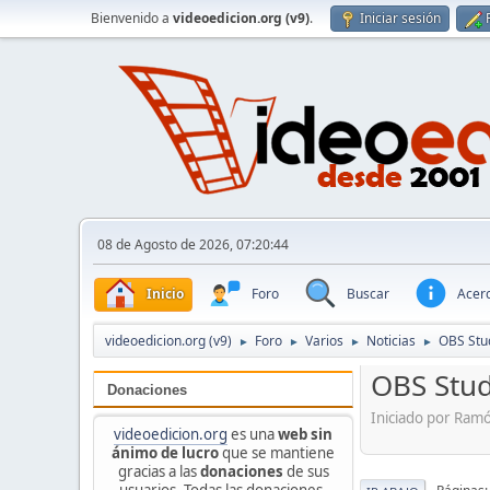
Bienvenido a
videoedicion.org (v9)
.
Iniciar sesión
08 de Agosto de 2026, 07:20:44
Inicio
Foro
Buscar
Acerc
videoedicion.org (v9)
Foro
Varios
Noticias
OBS Stu
►
►
►
►
OBS Stud
Donaciones
Iniciado por Ram
videoedicion.org
es una
web sin
ánimo de lucro
que se mantiene
gracias a las
donaciones
de sus
usuarios. Todas las donaciones,