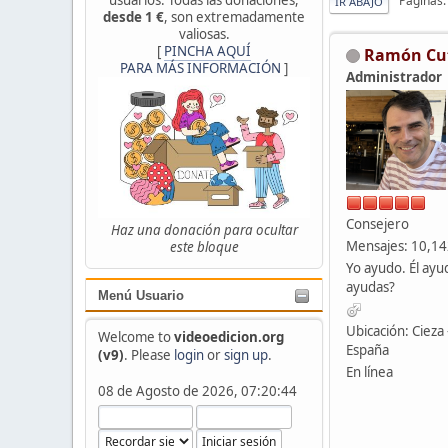
Páginas
IR ABAJO
desde 1 €
, son extremadamente
valiosas.
[
PINCHA AQUÍ
Ramón Cu
PARA MÁS INFORMACIÓN
]
Administrador
Consejero
Haz una donación para ocultar
Mensajes: 10,1
este bloque
Yo ayudo. Él ayu
ayudas?
Menú Usuario
Ubicación: Cieza 
Welcome to
videoedicion.org
España
(v9)
. Please
login
or
sign up
.
En línea
08 de Agosto de 2026, 07:20:44