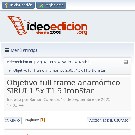
Iniciar sesión
Registrarse
Menú Principal
videoedicion.org (v9)
Foro
Varios
Noticias
►
►
►
Objetivo full frame anamórfico SIRUI 1.5x T1.9 IronStar
►
Objetivo full frame anamórfico
SIRUI 1.5x T1.9 IronStar
Iniciado por Ramón Cutanda, 16 de Septiembre de 2025,
17:03:44
Páginas
1
IR ABAJO
ACCIONES DEL USUARIO