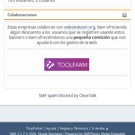
163 Visitantes, 0 Usuarios
Colaboraciones
Estas empresas colaboran con
videoedicion.org
, bien ofreciendo
algún descuento a los usuarios que se registren usando estos
banners o bien ofreciéndonos una
pequeña comisión
que nos
ayudará con los gastos de la web.
SMF spam
blocked by CleanTalk
|
|
|
TinyPortal
Ayuda
Reglas y Términos
Ir Arriba ▲
,
|
SMF 2.1.7 © 2026
Simple Machines
Powered by SMFPacks Media Embedder