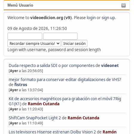
Menú Usuario
Welcome to
videoedicion.org (v9)
. Please
login
or
sign up
.
09 de Agosto de 2026, 11:26:50
Login with username, password and session length
Duda respecto a salida SDI o por componentes
de
videonet
[
Ayer
a las 20:56:05]
mejor formato para conservar-editar digitalizaciones de VHS?
de
fistros
[
Ayer
a las 13:37:04]
Kit de accesorios magnéticos para grabación con el móvil 7Rig
G1(K1)
de
Ramón Cutanda
[
Ayer
a las 11:20:43]
ShiftCam SnapPocket Light 2
de
Ramón Cutanda
[
Ayer
a las 11:10:49]
Los televisores Hisense estrenan Dolby Vision 2
de
Ramón