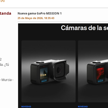
1
tanda
Nueva gama GoPro MISSION 1
25 de Mayo de 2026, 18:35:43
42
da. ¿Tú
- Murcia -