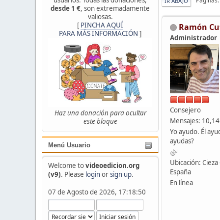
Páginas
IR ABAJO
desde 1 €
, son extremadamente
valiosas.
[
PINCHA AQUÍ
Ramón Cu
PARA MÁS INFORMACIÓN
]
Administrador
Consejero
Haz una donación para ocultar
Mensajes: 10,1
este bloque
Yo ayudo. Él ayu
ayudas?
Menú Usuario
Ubicación: Cieza 
Welcome to
videoedicion.org
España
(v9)
. Please
login
or
sign up
.
En línea
07 de Agosto de 2026, 17:18:50