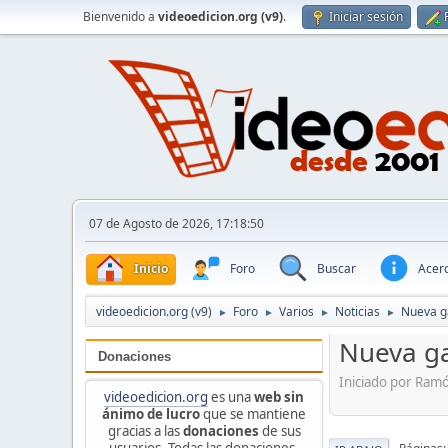
Bienvenido a
videoedicion.org (v9)
.
Iniciar sesión
07 de Agosto de 2026, 17:18:50
Inicio
Foro
Buscar
Acerc
videoedicion.org (v9)
Foro
Varios
Noticias
Nueva g
►
►
►
►
Nueva g
Donaciones
Iniciado por Ram
videoedicion.org
es una
web sin
ánimo de lucro
que se mantiene
gracias a las
donaciones
de sus
usuarios. Todas las donaciones,