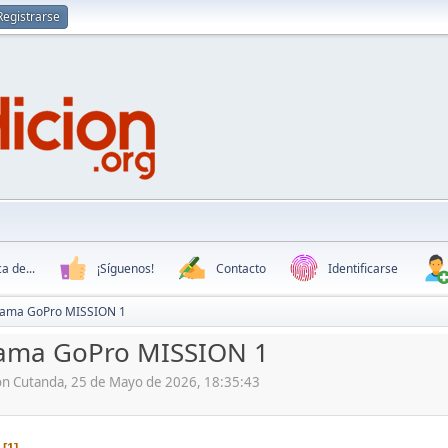
Registrarse
a de...
¡Síguenos!
Contacto
Identificarse
ama GoPro MISSION 1
ama GoPro MISSION 1
ón Cutanda, 25 de Mayo de 2026, 18:35:43