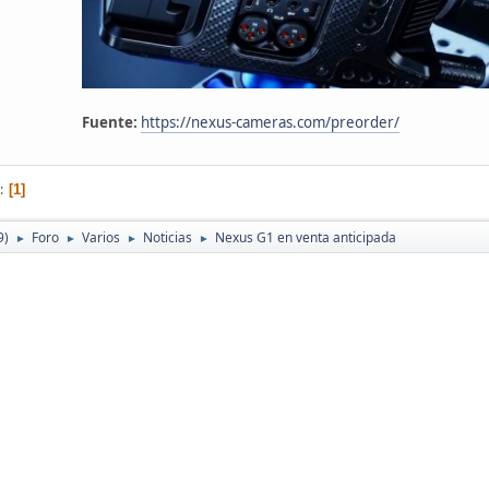
Fuente:
https://nexus-cameras.com/preorder/
1
9)
Foro
Varios
Noticias
Nexus G1 en venta anticipada
►
►
►
►