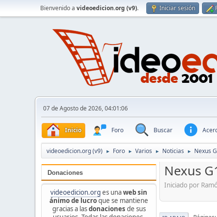
Bienvenido a
videoedicion.org (v9)
.
Iniciar sesión
07 de Agosto de 2026, 04:01:06
Inicio
Foro
Buscar
Acerc
videoedicion.org (v9)
Foro
Varios
Noticias
Nexus G
►
►
►
►
Nexus G1
Donaciones
Iniciado por Ram
videoedicion.org
es una
web sin
ánimo de lucro
que se mantiene
gracias a las
donaciones
de sus
usuarios. Todas las donaciones,