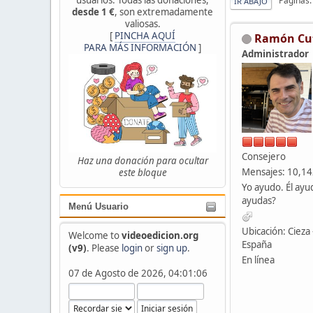
Páginas
IR ABAJO
desde 1 €
, son extremadamente
valiosas.
[
PINCHA AQUÍ
Ramón Cu
PARA MÁS INFORMACIÓN
]
Administrador
Consejero
Haz una donación para ocultar
Mensajes: 10,1
este bloque
Yo ayudo. Él ayu
ayudas?
Menú Usuario
Ubicación: Cieza 
Welcome to
videoedicion.org
España
(v9)
. Please
login
or
sign up
.
En línea
07 de Agosto de 2026, 04:01:06