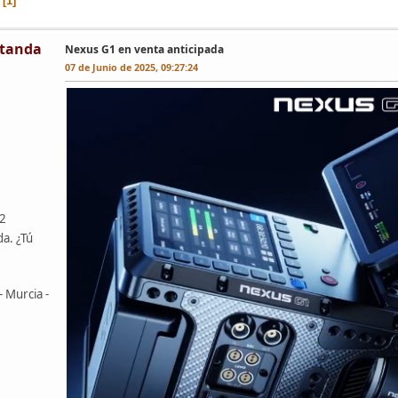
1
tanda
Nexus G1 en venta anticipada
07 de Junio de 2025, 09:27:24
42
da. ¿Tú
- Murcia -