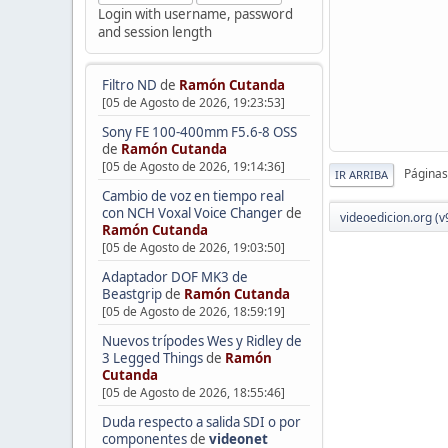
Login with username, password
and session length
Filtro ND
de
Ramón Cutanda
[05 de Agosto de 2026, 19:23:53]
Sony FE 100-400mm F5.6-8 OSS
de
Ramón Cutanda
[05 de Agosto de 2026, 19:14:36]
Páginas
IR ARRIBA
Cambio de voz en tiempo real
con NCH Voxal Voice Changer
de
videoedicion.org (v
Ramón Cutanda
[05 de Agosto de 2026, 19:03:50]
Adaptador DOF MK3 de
Beastgrip
de
Ramón Cutanda
[05 de Agosto de 2026, 18:59:19]
Nuevos trípodes Wes y Ridley de
3 Legged Things
de
Ramón
Cutanda
[05 de Agosto de 2026, 18:55:46]
Duda respecto a salida SDI o por
componentes
de
videonet