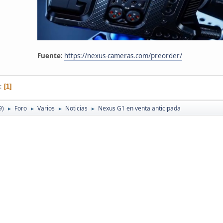
Fuente:
https://nexus-cameras.com/preorder/
1
9)
Foro
Varios
Noticias
Nexus G1 en venta anticipada
►
►
►
►