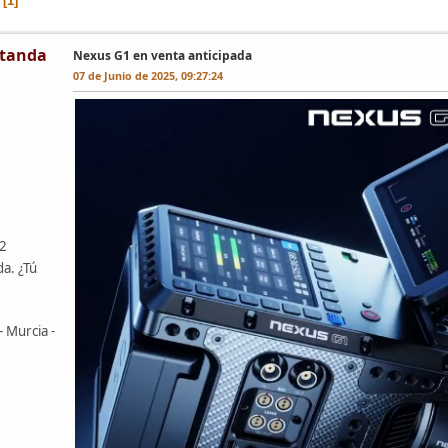
1
tanda
Nexus G1 en venta anticipada
07 de Junio de 2025, 09:27:24
42
da. ¿Tú
- Murcia -