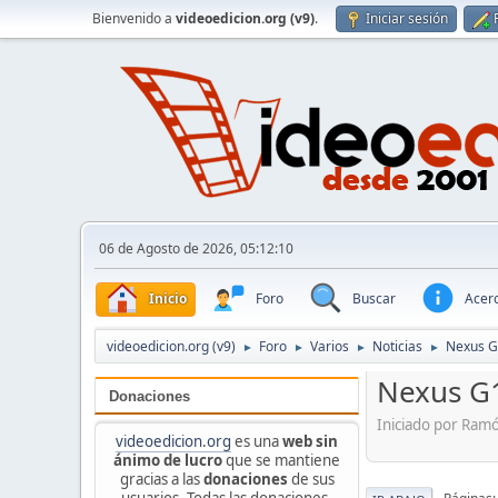
Bienvenido a
videoedicion.org (v9)
.
Iniciar sesión
06 de Agosto de 2026, 05:12:10
Inicio
Foro
Buscar
Acerc
videoedicion.org (v9)
Foro
Varios
Noticias
Nexus G
►
►
►
►
Nexus G1
Donaciones
Iniciado por Ram
videoedicion.org
es una
web sin
ánimo de lucro
que se mantiene
gracias a las
donaciones
de sus
usuarios. Todas las donaciones,