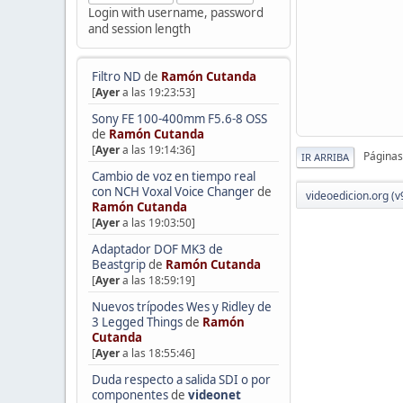
Login with username, password
and session length
Filtro ND
de
Ramón Cutanda
[
Ayer
a las 19:23:53]
Sony FE 100-400mm F5.6-8 OSS
de
Ramón Cutanda
[
Ayer
a las 19:14:36]
Páginas
IR ARRIBA
Cambio de voz en tiempo real
con NCH Voxal Voice Changer
de
videoedicion.org (v
Ramón Cutanda
[
Ayer
a las 19:03:50]
Adaptador DOF MK3 de
Beastgrip
de
Ramón Cutanda
[
Ayer
a las 18:59:19]
Nuevos trípodes Wes y Ridley de
3 Legged Things
de
Ramón
Cutanda
[
Ayer
a las 18:55:46]
Duda respecto a salida SDI o por
componentes
de
videonet