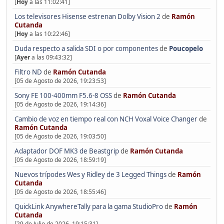
[
Hoy
a las 11:02:41]
Los televisores Hisense estrenan Dolby Vision 2
de
Ramón
Cutanda
[
Hoy
a las 10:22:46]
Duda respecto a salida SDI o por componentes
de
Poucopelo
[
Ayer
a las 09:43:32]
Filtro ND
de
Ramón Cutanda
[05 de Agosto de 2026, 19:23:53]
Sony FE 100-400mm F5.6-8 OSS
de
Ramón Cutanda
[05 de Agosto de 2026, 19:14:36]
Cambio de voz en tiempo real con NCH Voxal Voice Changer
de
Ramón Cutanda
[05 de Agosto de 2026, 19:03:50]
Adaptador DOF MK3 de Beastgrip
de
Ramón Cutanda
[05 de Agosto de 2026, 18:59:19]
Nuevos trípodes Wes y Ridley de 3 Legged Things
de
Ramón
Cutanda
[05 de Agosto de 2026, 18:55:46]
QuickLink AnywhereTally para la gama StudioPro
de
Ramón
Cutanda
[29 de Julio de 2026, 19:15:31]