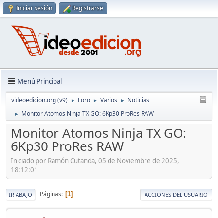
Iniciar sesión
Registrarse
Menú Principal
videoedicion.org (v9)
Foro
Varios
Noticias
►
►
►
Monitor Atomos Ninja TX GO: 6Kp30 ProRes RAW
►
Monitor Atomos Ninja TX GO:
6Kp30 ProRes RAW
Iniciado por Ramón Cutanda, 05 de Noviembre de 2025,
18:12:01
Páginas
1
IR ABAJO
ACCIONES DEL USUARIO