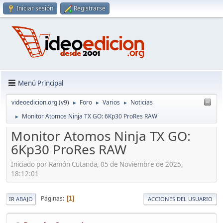
Iniciar sesión
Registrarse
Menú Principal
videoedicion.org (v9)
Foro
Varios
Noticias
►
►
►
Monitor Atomos Ninja TX GO: 6Kp30 ProRes RAW
►
Monitor Atomos Ninja TX GO:
6Kp30 ProRes RAW
Iniciado por Ramón Cutanda, 05 de Noviembre de 2025,
18:12:01
Páginas
1
IR ABAJO
ACCIONES DEL USUARIO