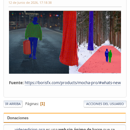
12 de Junio de 2026, 17:18:38
Fuente:
https://borisfx.com/products/mocha-pro/#whats-new
Páginas
1
IR ARRIBA
ACCIONES DEL USUARIO
Donaciones
videoedicion.org
es una
web sin ánimo de lucro
que se