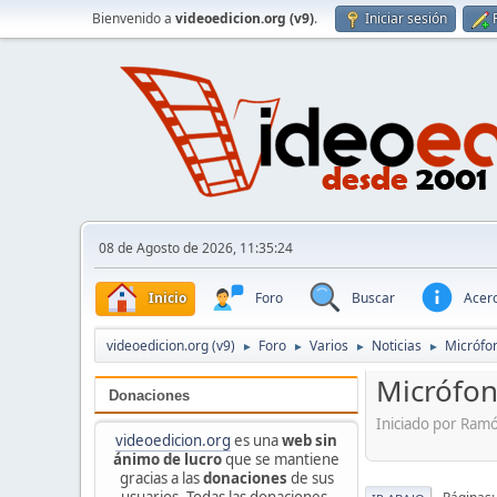
Bienvenido a
videoedicion.org (v9)
.
Iniciar sesión
08 de Agosto de 2026, 11:35:24
Inicio
Foro
Buscar
Acerc
videoedicion.org (v9)
Foro
Varios
Noticias
Micrófo
►
►
►
►
Micrófon
Donaciones
Iniciado por Ram
videoedicion.org
es una
web sin
ánimo de lucro
que se mantiene
gracias a las
donaciones
de sus
usuarios. Todas las donaciones,