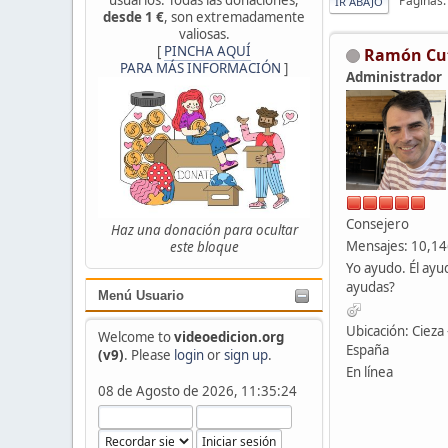
Páginas
IR ABAJO
desde 1 €
, son extremadamente
valiosas.
[
PINCHA AQUÍ
Ramón Cu
PARA MÁS INFORMACIÓN
]
Administrador
Consejero
Haz una donación para ocultar
Mensajes: 10,1
este bloque
Yo ayudo. Él ayu
ayudas?
Menú Usuario
Ubicación: Cieza 
Welcome to
videoedicion.org
España
(v9)
. Please
login
or
sign up
.
En línea
08 de Agosto de 2026, 11:35:24