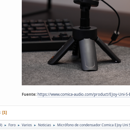
Fuente:
https://www.comica-audio.com/product/EJoy-Uni-S-
1
9)
Foro
Varios
Noticias
Micrófono de condensador Comica EJoy Uni 
►
►
►
►