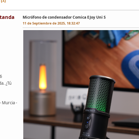
1
tanda
Micrófono de condensador Comica EJoy Uni S
11 de Septiembre de 2025, 18:32:47
46
da. ¿Tú
- Murcia -