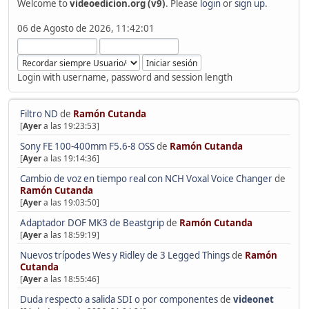
Welcome to
videoedicion.org (v9)
. Please
login
or
sign up
.
06 de Agosto de 2026, 11:42:01
Login with username, password and session length
Filtro ND
de
Ramón Cutanda
[
Ayer
a las 19:23:53]
Sony FE 100-400mm F5.6-8 OSS
de
Ramón Cutanda
[
Ayer
a las 19:14:36]
Cambio de voz en tiempo real con NCH Voxal Voice Changer
de
Ramón Cutanda
[
Ayer
a las 19:03:50]
Adaptador DOF MK3 de Beastgrip
de
Ramón Cutanda
[
Ayer
a las 18:59:19]
Nuevos trípodes Wes y Ridley de 3 Legged Things
de
Ramón
Cutanda
[
Ayer
a las 18:55:46]
Duda respecto a salida SDI o por componentes
de
videonet