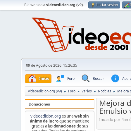
Bienvenido a
videoedicion.org (v9)
.
Iniciar sesión
09 de Agosto de 2026, 15:26:35
Inicio
Foro
Buscar
Acerc
videoedicion.org (v9)
Foro
Varios
Noticias
Mejora 
►
►
►
►
Mejora d
Donaciones
Emulsio 
videoedicion.org
es una
web sin
Iniciado por Ram
ánimo de lucro
que se mantiene
gracias a las
donaciones
de sus
usuarios. Todas las donaciones,