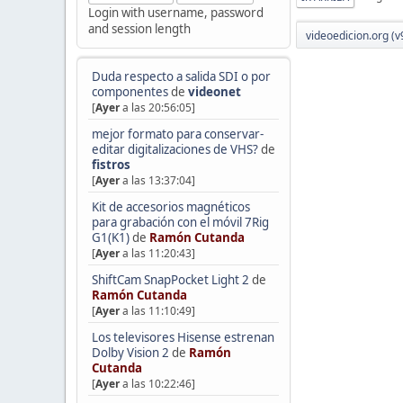
Login with username, password
and session length
videoedicion.org (v
Duda respecto a salida SDI o por
componentes
de
videonet
[
Ayer
a las 20:56:05]
mejor formato para conservar-
editar digitalizaciones de VHS?
de
fistros
[
Ayer
a las 13:37:04]
Kit de accesorios magnéticos
para grabación con el móvil 7Rig
G1(K1)
de
Ramón Cutanda
[
Ayer
a las 11:20:43]
ShiftCam SnapPocket Light 2
de
Ramón Cutanda
[
Ayer
a las 11:10:49]
Los televisores Hisense estrenan
Dolby Vision 2
de
Ramón
Cutanda
[
Ayer
a las 10:22:46]