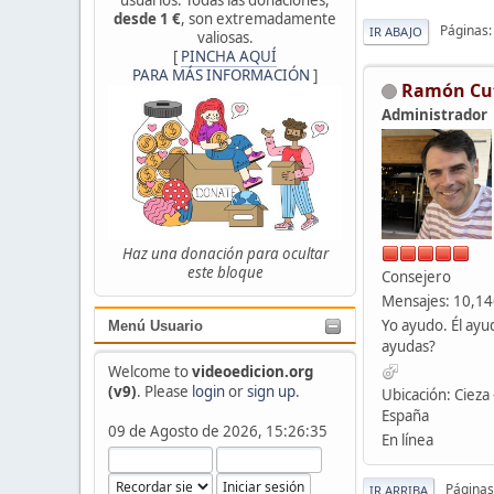
desde 1 €
, son extremadamente
Páginas
IR ABAJO
valiosas.
[
PINCHA AQUÍ
PARA MÁS INFORMACIÓN
]
Ramón Cu
Administrador
Haz una donación para ocultar
este bloque
Consejero
Mensajes: 10,1
Yo ayudo. Él ayu
Menú Usuario
ayudas?
Welcome to
videoedicion.org
(v9)
. Please
login
or
sign up
.
Ubicación: Cieza 
España
09 de Agosto de 2026, 15:26:35
En línea
Páginas
IR ARRIBA