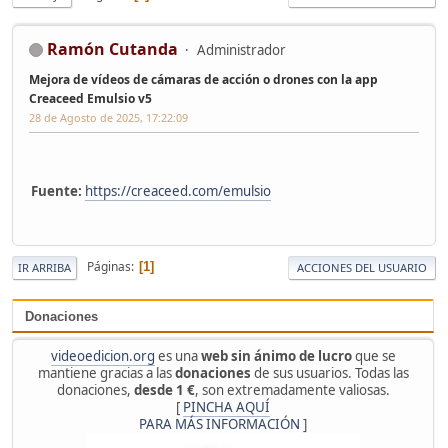
Ramón Cutanda
Administrador
Mejora de vídeos de cámaras de acción o drones con la app
Creaceed Emulsio v5
28 de Agosto de 2025, 17:22:09
Fuente:
https://creaceed.com/emulsio
Páginas
1
IR ARRIBA
ACCIONES DEL USUARIO
Donaciones
videoedicion.org
es una
web sin ánimo de lucro
que se
mantiene gracias a las
donaciones
de sus usuarios. Todas las
donaciones,
desde 1 €
, son extremadamente valiosas.
[
PINCHA AQUÍ
PARA MÁS INFORMACIÓN
]