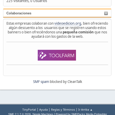
225 Visitantes, 0 Usuarios
Colaboraciones
Estas empresas colaboran con
videoedicion.org
, bien ofreciendo
algún descuento a los usuarios que se registren usando estos
banners o bien ofreciéndonos una
pequeña comisión
que nos
ayudará con los gastos de la web.
SMF spam
blocked by CleanTalk
|
|
|
TinyPortal
Ayuda
Reglas y Términos
Ir Arriba ▲
,
|
SMF 2.1.7 © 2026
Simple Machines
Powered by SMFPacks Media Embedder