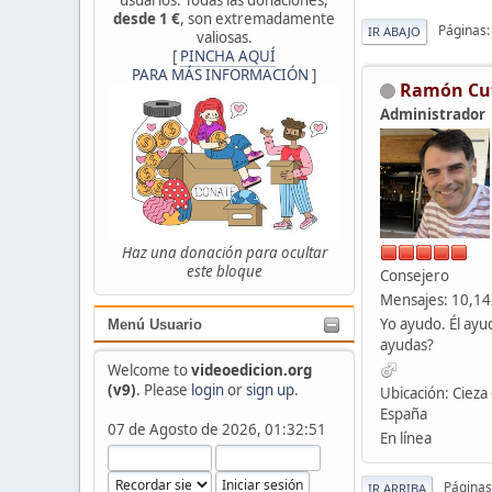
desde 1 €
, son extremadamente
Páginas
IR ABAJO
valiosas.
[
PINCHA AQUÍ
PARA MÁS INFORMACIÓN
]
Ramón Cu
Administrador
Haz una donación para ocultar
este bloque
Consejero
Mensajes: 10,1
Yo ayudo. Él ayu
Menú Usuario
ayudas?
Welcome to
videoedicion.org
(v9)
. Please
login
or
sign up
.
Ubicación: Cieza 
España
07 de Agosto de 2026, 01:32:51
En línea
Páginas
IR ARRIBA