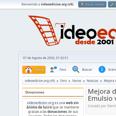
Bienvenido a
videoedicion.org (v9)
.
Iniciar sesión
07 de Agosto de 2026, 01:32:51
Inicio
Foro
Buscar
Acerc
videoedicion.org (v9)
Foro
Varios
Noticias
Mejora 
►
►
►
►
Mejora d
Donaciones
Emulsio 
videoedicion.org
es una
web sin
Iniciado por Ram
ánimo de lucro
que se mantiene
gracias a las
donaciones
de sus
usuarios. Todas las donaciones,