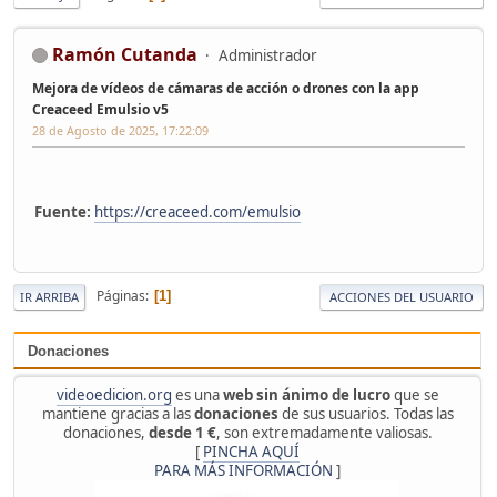
Ramón Cutanda
Administrador
Mejora de vídeos de cámaras de acción o drones con la app
Creaceed Emulsio v5
28 de Agosto de 2025, 17:22:09
Fuente:
https://creaceed.com/emulsio
Páginas
1
IR ARRIBA
ACCIONES DEL USUARIO
Donaciones
videoedicion.org
es una
web sin ánimo de lucro
que se
mantiene gracias a las
donaciones
de sus usuarios. Todas las
donaciones,
desde 1 €
, son extremadamente valiosas.
[
PINCHA AQUÍ
PARA MÁS INFORMACIÓN
]