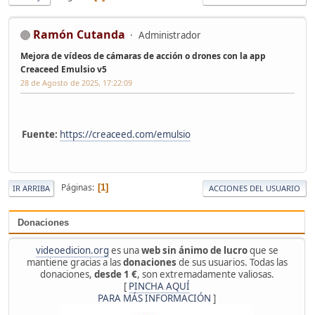
Ramón Cutanda
Administrador
Mejora de vídeos de cámaras de acción o drones con la app
Creaceed Emulsio v5
28 de Agosto de 2025, 17:22:09
Fuente:
https://creaceed.com/emulsio
Páginas
1
IR ARRIBA
ACCIONES DEL USUARIO
Donaciones
videoedicion.org
es una
web sin ánimo de lucro
que se
mantiene gracias a las
donaciones
de sus usuarios. Todas las
donaciones,
desde 1 €
, son extremadamente valiosas.
[
PINCHA AQUÍ
PARA MÁS INFORMACIÓN
]