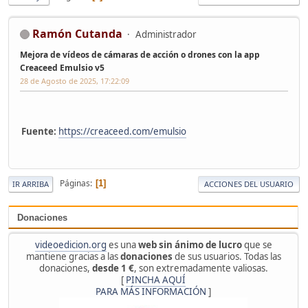
Ramón Cutanda
Administrador
Mejora de vídeos de cámaras de acción o drones con la app
Creaceed Emulsio v5
28 de Agosto de 2025, 17:22:09
Fuente:
https://creaceed.com/emulsio
Páginas
1
IR ARRIBA
ACCIONES DEL USUARIO
Donaciones
videoedicion.org
es una
web sin ánimo de lucro
que se
mantiene gracias a las
donaciones
de sus usuarios. Todas las
donaciones,
desde 1 €
, son extremadamente valiosas.
[
PINCHA AQUÍ
PARA MÁS INFORMACIÓN
]