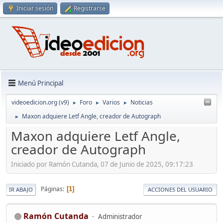
Iniciar sesión
Registrarse
Menú Principal
videoedicion.org (v9)
Foro
Varios
Noticias
►
►
►
Maxon adquiere Letf Angle, creador de Autograph
►
Maxon adquiere Letf Angle,
creador de Autograph
Iniciado por Ramón Cutanda, 07 de Junio de 2025, 09:17:23
Páginas
1
IR ABAJO
ACCIONES DEL USUARIO
Ramón Cutanda
Administrador