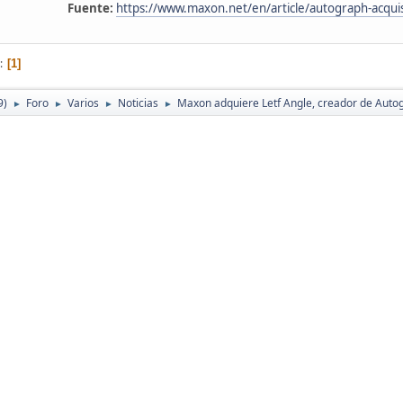
Fuente:
https://www.maxon.net/en/article/autograph-acquis
1
9)
Foro
Varios
Noticias
Maxon adquiere Letf Angle, creador de Auto
►
►
►
►