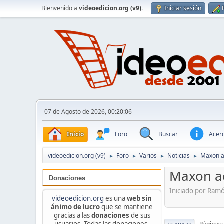
Bienvenido a
videoedicion.org (v9)
.
Iniciar sesión
07 de Agosto de 2026, 00:20:06
Inicio
Foro
Buscar
Acerc
videoedicion.org (v9)
Foro
Varios
Noticias
Maxon a
►
►
►
►
Maxon ad
Donaciones
Iniciado por Ram
videoedicion.org
es una
web sin
ánimo de lucro
que se mantiene
gracias a las
donaciones
de sus
usuarios. Todas las donaciones,