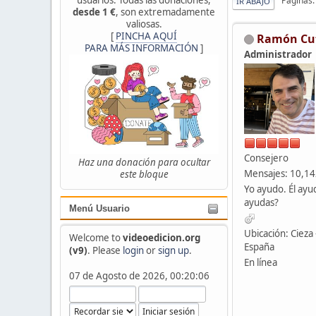
Páginas
IR ABAJO
desde 1 €
, son extremadamente
valiosas.
[
PINCHA AQUÍ
Ramón Cu
PARA MÁS INFORMACIÓN
]
Administrador
Consejero
Haz una donación para ocultar
Mensajes: 10,1
este bloque
Yo ayudo. Él ayu
ayudas?
Menú Usuario
Ubicación: Cieza 
Welcome to
videoedicion.org
España
(v9)
. Please
login
or
sign up
.
En línea
07 de Agosto de 2026, 00:20:06