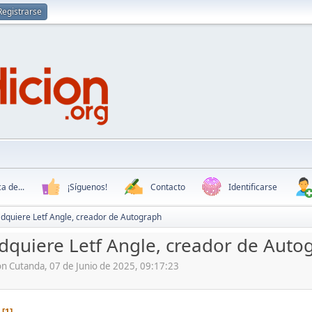
Registrarse
a de...
¡Síguenos!
Contacto
Identificarse
dquiere Letf Angle, creador de Autograph
quiere Letf Angle, creador de Auto
ón Cutanda, 07 de Junio de 2025, 09:17:23