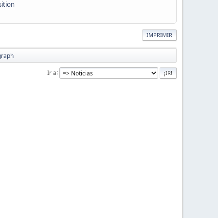
ition
IMPRIMIR
graph
Ir a