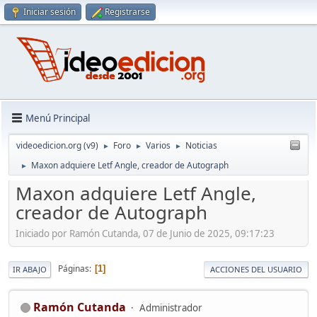
Iniciar sesión
Registrarse
Menú Principal
videoedicion.org (v9)
Foro
Varios
Noticias
►
►
►
Maxon adquiere Letf Angle, creador de Autograph
►
Maxon adquiere Letf Angle,
creador de Autograph
Iniciado por Ramón Cutanda, 07 de Junio de 2025, 09:17:23
Páginas
1
IR ABAJO
ACCIONES DEL USUARIO
Ramón Cutanda
Administrador