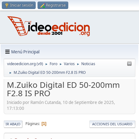
Iniciar sesión
Registrarse
Menú Principal
videoedicion.org (v9)
Foro
Varios
Noticias
►
►
►
M.Zuiko Digital ED 50-200mm F2.8 IS PRO
►
M.Zuiko Digital ED 50-200mm
F2.8 IS PRO
Iniciado por Ramón Cutanda, 10 de Septiembre de 2025,
17:13:00
Páginas
1
IR ABAJO
ACCIONES DEL USUARIO