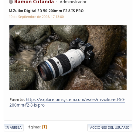
Ramón Cutanda
Administrador
M.Zuiko Digital ED 50-200mm F2.8 IS PRO
10 de Septiembre de 2025, 17:13:00
Fuente:
https://explore.omsystem.com/es/es/m-zuiko-ed-50-
200mm-f2-8-is-pro
Páginas
1
IR ARRIBA
ACCIONES DEL USUARIO