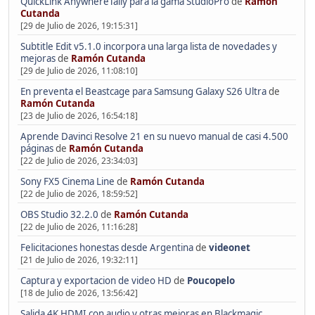
QuickLink AnywhereTally para la gama StudioPro
de
Ramón
Cutanda
[29 de Julio de 2026, 19:15:31]
Subtitle Edit v5.1.0 incorpora una larga lista de novedades y
mejoras
de
Ramón Cutanda
[29 de Julio de 2026, 11:08:10]
En preventa el Beastcage para Samsung Galaxy S26 Ultra
de
Ramón Cutanda
[23 de Julio de 2026, 16:54:18]
Aprende Davinci Resolve 21 en su nuevo manual de casi 4.500
páginas
de
Ramón Cutanda
[22 de Julio de 2026, 23:34:03]
Sony FX5 Cinema Line
de
Ramón Cutanda
[22 de Julio de 2026, 18:59:52]
OBS Studio 32.2.0
de
Ramón Cutanda
[22 de Julio de 2026, 11:16:28]
Felicitaciones honestas desde Argentina
de
videonet
[21 de Julio de 2026, 19:32:11]
Captura y exportacion de video HD
de
Poucopelo
[18 de Julio de 2026, 13:56:42]
Salida 4K HDMI con audio y otras mejoras en Blackmagic