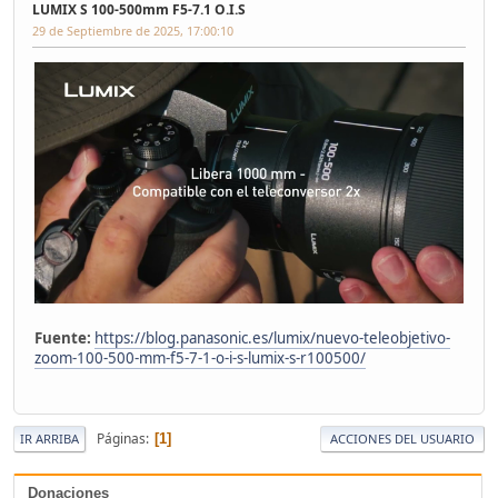
LUMIX S 100-500mm F5-7.1 O.I.S
29 de Septiembre de 2025, 17:00:10
Fuente:
https://blog.panasonic.es/lumix/nuevo-teleobjetivo-
zoom-100-500-mm-f5-7-1-o-i-s-lumix-s-r100500/
Páginas
1
IR ARRIBA
ACCIONES DEL USUARIO
Donaciones