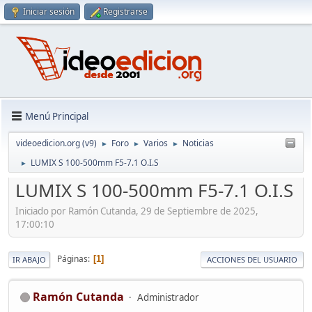
Iniciar sesión
Registrarse
Menú Principal
videoedicion.org (v9)
Foro
Varios
Noticias
►
►
►
LUMIX S 100-500mm F5-7.1 O.I.S
►
LUMIX S 100-500mm F5-7.1 O.I.S
Iniciado por Ramón Cutanda, 29 de Septiembre de 2025,
17:00:10
Páginas
1
IR ABAJO
ACCIONES DEL USUARIO
Ramón Cutanda
Administrador