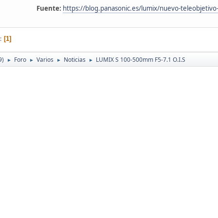
Fuente:
https://blog.panasonic.es/lumix/nuevo-teleobjetiv
1
9)
Foro
Varios
Noticias
LUMIX S 100-500mm F5-7.1 O.I.S
►
►
►
►