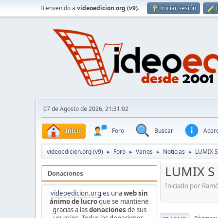
Bienvenido a
videoedicion.org (v9)
.
Iniciar sesión
07 de Agosto de 2026, 21:31:02
Inicio
Foro
Buscar
Acerc
videoedicion.org (v9)
Foro
Varios
Noticias
LUMIX S
►
►
►
►
LUMIX S 
Donaciones
Iniciado por Ram
videoedicion.org
es una
web sin
ánimo de lucro
que se mantiene
gracias a las
donaciones
de sus
usuarios. Todas las donaciones,