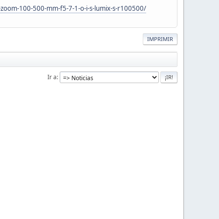
o-zoom-100-500-mm-f5-7-1-o-i-s-lumix-s-r100500/
IMPRIMIR
Ir a