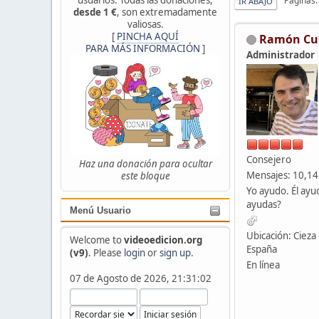
Páginas
IR ABAJO
desde 1 €
, son extremadamente
valiosas.
[
PINCHA AQUÍ
Ramón Cu
PARA MÁS INFORMACIÓN
]
Administrador
Consejero
Haz una donación para ocultar
Mensajes: 10,1
este bloque
Yo ayudo. Él ayu
ayudas?
Menú Usuario
Ubicación: Cieza 
Welcome to
videoedicion.org
España
(v9)
. Please
login
or
sign up
.
En línea
07 de Agosto de 2026, 21:31:02