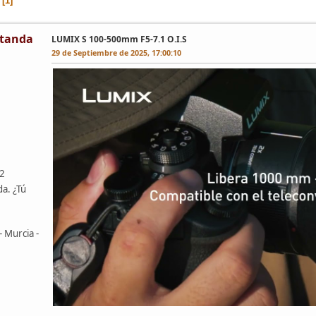
1
tanda
LUMIX S 100-500mm F5-7.1 O.I.S
29 de Septiembre de 2025, 17:00:10
42
da. ¿Tú
- Murcia -