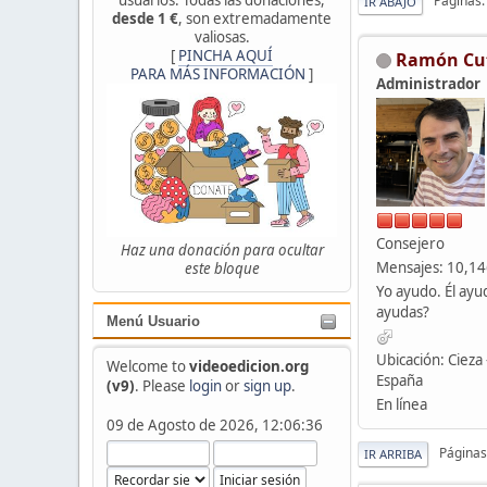
Páginas
IR ABAJO
desde 1 €
, son extremadamente
valiosas.
[
PINCHA AQUÍ
Ramón Cu
PARA MÁS INFORMACIÓN
]
Administrador
Consejero
Haz una donación para ocultar
Mensajes: 10,1
este bloque
Yo ayudo. Él ayu
ayudas?
Menú Usuario
Ubicación: Cieza 
Welcome to
videoedicion.org
España
(v9)
. Please
login
or
sign up
.
En línea
09 de Agosto de 2026, 12:06:36
Páginas
IR ARRIBA