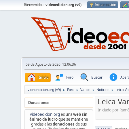
Bienvenido a
videoedicion.org (v9)
.
Iniciar sesión
09 de Agosto de 2026, 12:06:36
Inicio
Foro
Buscar
Acerc
videoedicion.org (v9)
Foro
Varios
Noticias
Leica Va
►
►
►
►
Leica Va
Donaciones
Iniciado por Ram
videoedicion.org
es una
web sin
ánimo de lucro
que se mantiene
gracias a las
donaciones
de sus
usuarios. Todas las donaciones,