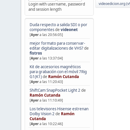
videoedicion.org (v
Login with username, password
and session length
Duda respecto a salida SDI o por
componentes
de
videonet
[
Ayer
a las 20:56:05]
mejor formato para conservar-
editar digitalizaciones de VHS?
de
fistros
[
Ayer
a las 13:37:04]
Kit de accesorios magnéticos
para grabación con el móvil 7Rig
G1(K1)
de
Ramón Cutanda
[
Ayer
a las 11:20:43]
ShiftCam SnapPocket Light 2
de
Ramón Cutanda
[
Ayer
a las 11:10:49]
Los televisores Hisense estrenan
Dolby Vision 2
de
Ramón
Cutanda
[
Ayer
a las 10:22:46]