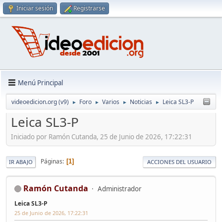
Iniciar sesión
Registrarse
Menú Principal
videoedicion.org (v9)
Foro
Varios
Noticias
Leica SL3-P
►
►
►
►
Leica SL3-P
Iniciado por Ramón Cutanda, 25 de Junio de 2026, 17:22:31
Páginas
1
IR ABAJO
ACCIONES DEL USUARIO
Ramón Cutanda
Administrador
Leica SL3-P
25 de Junio de 2026, 17:22:31