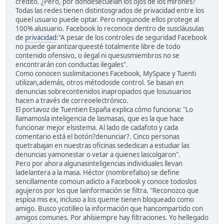
crédito. ¿Pero, por dóndesecuelan los ojos de los mirones?
Todas las redes tienen distintosgrados de privacidad entre los
queel usuario puede optar. Pero ningunode ellos protege al
100% alusuario. Facebook lo reconoce dentro de suscláusulas
de
privacidad
:"A pesar de los controles de seguridad Facebook
no puede garantizarqueesté totalmente libre de todo
contenido ofensivo, o ilegal ni quesusmiembros no se
encontrarán con conductas ilegales".
Como conocen suslimitaciones Facebook, MySpace y Tuenti
utilizan,además, otros métodosde control. Se basan en
denuncias sobrecontenidos inapropiados que losusuarios
hacen a través de correoelectrónico.
El portavoz de Tuentien España explica cómo funciona: "Lo
llamamosla inteligencia de lasmasas, que es la que hace
funcionar mejor elsistema. Al lado de cadafoto y cada
comentario está el botón?denunciar?. Cinco personas
quetrabajan en nuestras oficinas sededican a estudiar las
denuncias yamonestar o vetar a quienes lascolgaron".
Pero por ahora algunasinteligencias individuales llevan
ladelantera a la masa. Héctor (nombrefalso) se define
sencillamente comoun adicto a Facebook y conoce todoslos
agujeros por los que lainformación se filtra. "Reconozco que
espíoa mis ex, incluso a los queme tienen bloqueado como
amigo. Busco ycotilleo la información que hancompartido con
amigos comunes. Por ahísiempre hay filtraciones. Yo hellegado