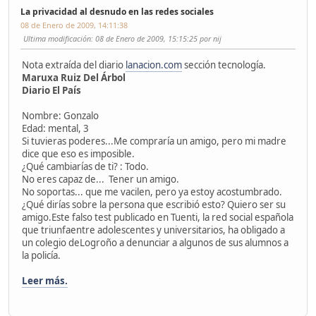
La privacidad al desnudo en las redes sociales
08 de Enero de 2009, 14:11:38
Ultima modificación
: 08 de Enero de 2009, 15:15:25 por nij
Nota extraída del diario
lanacion.com
sección tecnología.
Maruxa Ruiz Del Árbol
Diario El País
Nombre: Gonzalo
Edad: mental, 3
Si tuvieras poderes...Me compraría un amigo, pero mi madre
dice que eso es imposible.
¿Qué cambiarías de ti? : Todo.
No eres capaz de... Tener un amigo.
No soportas... que me vacilen, pero ya estoy acostumbrado.
¿Qué dirías sobre la persona que escribió esto? Quiero ser su
amigo.Este falso test publicado en Tuenti, la red social española
que triunfaentre adolescentes y universitarios, ha obligado a
un colegio deLogroño a denunciar a algunos de sus alumnos a
la policía.
Leer más.