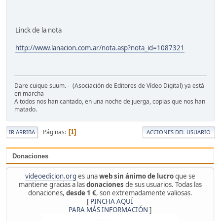
Linck de la nota
http://www.lanacion.com.ar/nota.asp?nota_id=1087321
Dare cuique suum. - (Asociación de Editores de Vídeo Digital) ya está
en marcha -
A todos nos han cantado, en una noche de juerga, coplas que nos han
matado.
Páginas
1
IR ARRIBA
ACCIONES DEL USUARIO
Donaciones
videoedicion.org
es una
web sin ánimo de lucro
que se
mantiene gracias a las
donaciones
de sus usuarios. Todas las
donaciones,
desde 1 €
, son extremadamente valiosas.
[
PINCHA AQUÍ
PARA MÁS INFORMACIÓN
]