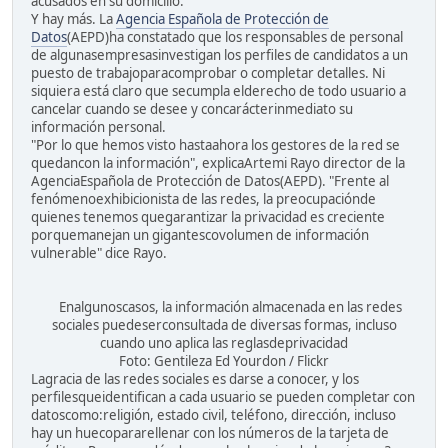
acusados en su domicilio.
Y hay más. La
Agencia Española de Protección de
Datos
(AEPD)ha constatado que los responsables de personal
de algunasempresasinvestigan los perfiles de candidatos a un
puesto de trabajoparacomprobar o completar detalles. Ni
siquiera está claro que secumpla elderecho de todo usuario a
cancelar cuando se desee y concarácterinmediato su
información personal.
"Por lo que hemos visto hastaahora los gestores de la red se
quedancon la información", explicaArtemi Rayo director de la
AgenciaEspañola de Protección de Datos(AEPD). "Frente al
fenómenoexhibicionista de las redes, la preocupaciónde
quienes tenemos quegarantizar la privacidad es creciente
porquemanejan un gigantescovolumen de información
vulnerable" dice Rayo.
Enalgunoscasos, la información almacenada en las redes
sociales puedeserconsultada de diversas formas, incluso
cuando uno aplica las reglasdeprivacidad
Foto: Gentileza Ed Yourdon / Flickr
Lagracia de las redes sociales es darse a conocer, y los
perfilesqueidentifican a cada usuario se pueden completar con
datoscomo:religión, estado civil, teléfono, dirección, incluso
hay un huecopararellenar con los números de la tarjeta de