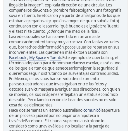
ilegalde la imagen", explicala dirección de una circular. Los
compañeros deGonzalo (nombre falso)colgaron una fotografía
suya en Tuenti, laretocaron y a partir de ahíalgunos de los que
estaban agregados algrupo (los amigos de quien subióla foto)
continuaron con el escarnio:"qué bueno es el
puñetero
Tuenti,
y el test ni te cuento,
joder
que me meo de la risa".
Lasredes sociales se han convertido en un arma de
comunicaciónpotentísimay muy atractiva. Con tantas virtudes
que, borrachos deinformación,pocos usuarios reparan en sus
inconvenientes. Las quetienen más éxitoen España son
Facebook
,
My Space
y
Tuenti
.Este ejemplo de ciberbulling, el
término adoptado para denominarelacoso escolar, es sólo uno
de los que alertan de que esnecesariomejorar la seguridad si
queremos seguir disfrutando de susventajas contranquilidad.
En México, estos sitios han servido deinstrumento
parasecuestradores que investigaban entre las fotos y
datosde sus víctimaspara averiguar sus direcciones, con quien
se movían, osi sus imágenesreflejaban un estatus económico
deseable. Pero laindiscreción de lasredes sociales no es sólo
cosa de los delincuentes.
Hace dos semanas un letrado australiano
comunicó
laapertura
de un proceso judicial por no pagar una hipoteca a
travésdeFacebook. El tribunal supremo australiano lo
consideró como unavíaválida al no localizar a la pareja de