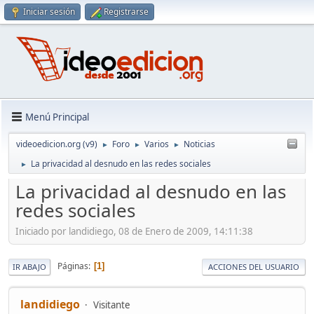
Iniciar sesión
Registrarse
Menú Principal
videoedicion.org (v9)
Foro
Varios
Noticias
►
►
►
La privacidad al desnudo en las redes sociales
►
La privacidad al desnudo en las
redes sociales
Iniciado por landidiego, 08 de Enero de 2009, 14:11:38
Páginas
1
IR ABAJO
ACCIONES DEL USUARIO
landidiego
Visitante