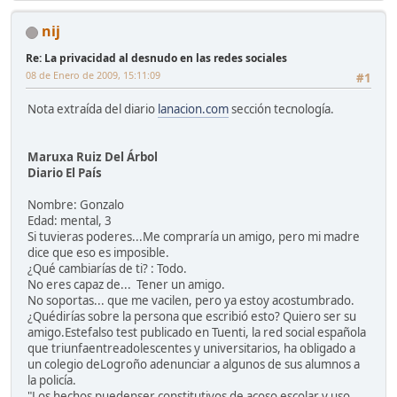
nij
Re: La privacidad al desnudo en las redes sociales
08 de Enero de 2009, 15:11:09
#1
Nota extraída del diario
lanacion.com
sección tecnología.
Maruxa Ruiz Del Árbol
Diario El País
Nombre: Gonzalo
Edad: mental, 3
Si tuvieras poderes...Me compraría un amigo, pero mi madre
dice que eso es imposible.
¿Qué cambiarías de ti? : Todo.
No eres capaz de... Tener un amigo.
No soportas... que me vacilen, pero ya estoy acostumbrado.
¿Quédirías sobre la persona que escribió esto? Quiero ser su
amigo.Estefalso test publicado en Tuenti, la red social española
que triunfaentreadolescentes y universitarios, ha obligado a
un colegio deLogroño adenunciar a algunos de sus alumnos a
la policía.
"Los hechos puedenser constitutivos de acoso escolar y uso