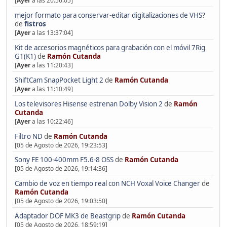
[
Ayer
a las 20:56:05]
mejor formato para conservar-editar digitalizaciones de VHS?
de
fistros
[
Ayer
a las 13:37:04]
Kit de accesorios magnéticos para grabación con el móvil 7Rig
G1(K1)
de
Ramón Cutanda
[
Ayer
a las 11:20:43]
ShiftCam SnapPocket Light 2
de
Ramón Cutanda
[
Ayer
a las 11:10:49]
Los televisores Hisense estrenan Dolby Vision 2
de
Ramón
Cutanda
[
Ayer
a las 10:22:46]
Filtro ND
de
Ramón Cutanda
[05 de Agosto de 2026, 19:23:53]
Sony FE 100-400mm F5.6-8 OSS
de
Ramón Cutanda
[05 de Agosto de 2026, 19:14:36]
Cambio de voz en tiempo real con NCH Voxal Voice Changer
de
Ramón Cutanda
[05 de Agosto de 2026, 19:03:50]
Adaptador DOF MK3 de Beastgrip
de
Ramón Cutanda
[05 de Agosto de 2026, 18:59:19]