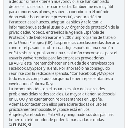
a deducir si mis ex tienen nuevonovio, si se han cambiado
depiso e incluso su dirección exacta. Tambiénme es muy útil
para conocersus planes, y saber si coincidir con él odónde
debo evitar hacer actode presencia", asegura Héctor.
Paracoser esos huecos, adaptar los sitios y reforzar la
informaciónque seda al usuario 37 órganos de protección de la
privacidadeuropeos, entreellos la Agencia Española de
Protección de Datoscrearon en 2007 unprograma de trabajo
en la Unión Europea (UE). Lasprimeras conclusioneslas dieron a
conocer el pasado octubre cuando,después de una reunión
enEstrasburgo, publicaron una resolución conconsejos para el
usuario yadvertencias para las empresas proveedoras.
La AEPD está intentandohacer una rueda de entrevistas con
Facebook,MySpace y Tuenti. Por ahorasólo ha conseguido
reunirse con la redsocial española. "Con Facebook yMySpace
todo es más complicado porqueno tienen representantes a
nivelnacional" afirma Rayo.
La incomunicación con el usuario es otro delos grandes
problemas delas redes sociales. La mayoría tienen sedesocial
en EE UU y no cuentancon representantes en España.
Además,contactar con ellos para aclarardudas de uso es
prácticamenteimposible. MySpace está en Los
Ángeles,Facebook en Palo Alto y ningunade sus dos páginas
tienen un teléfonodonde poder llamar a aclarar dudas.
© EL PAIS, SL.