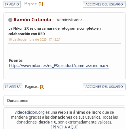
Páginas
1
IR ABAJO
ACCIONES DEL USUARIO
Ramón Cutanda
Administrador
La Nikon ZR es una cámara de fotograma completo en
colaboración con RED
10 de Septiembre de 2025, 17:42:21
Fuente:
https://www.nikon.es/es_ES/product/cameras/cinema/zr
Páginas
1
IR ARRIBA
ACCIONES DEL USUARIO
Donaciones
videoedicion.org
es una
web sin ánimo de lucro
que se
mantiene gracias a las
donaciones
de sus usuarios. Todas las
donaciones,
desde 1 €
, son extremadamente valiosas.
[
PINCHA AQUÍ