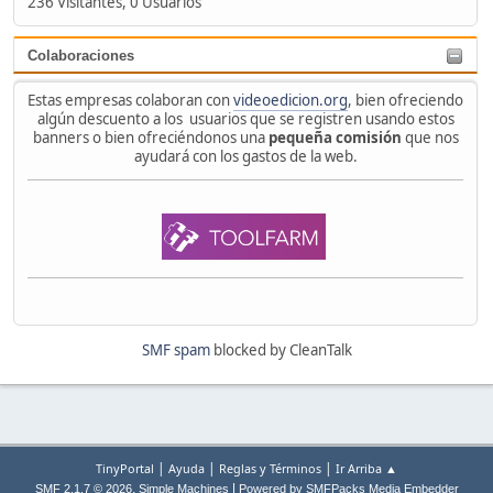
236 Visitantes, 0 Usuarios
Colaboraciones
Estas empresas colaboran con
videoedicion.org
, bien ofreciendo
algún descuento a los usuarios que se registren usando estos
banners o bien ofreciéndonos una
pequeña comisión
que nos
ayudará con los gastos de la web.
SMF spam
blocked by CleanTalk
|
|
|
TinyPortal
Ayuda
Reglas y Términos
Ir Arriba ▲
,
|
SMF 2.1.7 © 2026
Simple Machines
Powered by SMFPacks Media Embedder