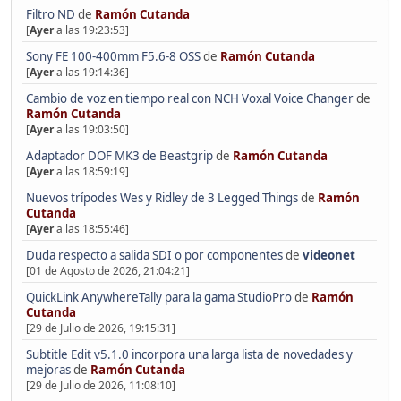
Filtro ND
de
Ramón Cutanda
[
Ayer
a las 19:23:53]
Sony FE 100-400mm F5.6-8 OSS
de
Ramón Cutanda
[
Ayer
a las 19:14:36]
Cambio de voz en tiempo real con NCH Voxal Voice Changer
de
Ramón Cutanda
[
Ayer
a las 19:03:50]
Adaptador DOF MK3 de Beastgrip
de
Ramón Cutanda
[
Ayer
a las 18:59:19]
Nuevos trípodes Wes y Ridley de 3 Legged Things
de
Ramón
Cutanda
[
Ayer
a las 18:55:46]
Duda respecto a salida SDI o por componentes
de
videonet
[01 de Agosto de 2026, 21:04:21]
QuickLink AnywhereTally para la gama StudioPro
de
Ramón
Cutanda
[29 de Julio de 2026, 19:15:31]
Subtitle Edit v5.1.0 incorpora una larga lista de novedades y
mejoras
de
Ramón Cutanda
[29 de Julio de 2026, 11:08:10]