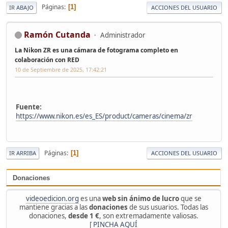
Páginas
1
IR ABAJO
ACCIONES DEL USUARIO
Ramón Cutanda
Administrador
La Nikon ZR es una cámara de fotograma completo en
colaboración con RED
10 de Septiembre de 2025, 17:42:21
Fuente:
https://www.nikon.es/es_ES/product/cameras/cinema/zr
Páginas
1
IR ARRIBA
ACCIONES DEL USUARIO
Donaciones
videoedicion.org
es una
web sin ánimo de lucro
que se
mantiene gracias a las
donaciones
de sus usuarios. Todas las
donaciones,
desde 1 €
, son extremadamente valiosas.
[
PINCHA AQUÍ