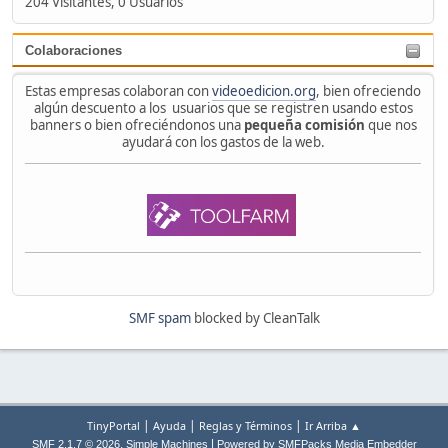
204 Visitantes, 0 Usuarios
Colaboraciones
Estas empresas colaboran con
videoedicion.org
, bien ofreciendo
algún descuento a los usuarios que se registren usando estos
banners o bien ofreciéndonos una
pequeña comisión
que nos
ayudará con los gastos de la web.
SMF spam
blocked by CleanTalk
|
|
|
TinyPortal
Ayuda
Reglas y Términos
Ir Arriba ▲
,
|
SMF 2.1.7 © 2026
Simple Machines
Powered by SMFPacks Media Embedder