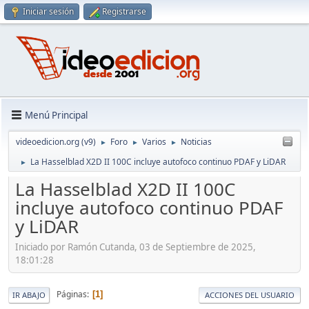
Iniciar sesión
Registrarse
Menú Principal
videoedicion.org (v9)
Foro
Varios
Noticias
►
►
►
La Hasselblad X2D II 100C incluye autofoco continuo PDAF y LiDAR
►
La Hasselblad X2D II 100C
incluye autofoco continuo PDAF
y LiDAR
Iniciado por Ramón Cutanda, 03 de Septiembre de 2025,
18:01:28
Páginas
1
IR ABAJO
ACCIONES DEL USUARIO