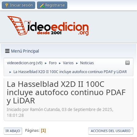
Iniciar sesión
Registrarse
Menú Principal
videoedicion.org (v9)
Foro
Varios
Noticias
►
►
►
La Hasselblad X2D II 100C incluye autofoco continuo PDAF y LiDAR
►
La Hasselblad X2D II 100C
incluye autofoco continuo PDAF
y LiDAR
Iniciado por Ramón Cutanda, 03 de Septiembre de 2025,
18:01:28
Páginas
1
IR ABAJO
ACCIONES DEL USUARIO