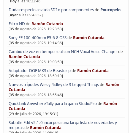
[
Hoy
a las 10:22:46]
Duda respecto a salida SDI o por componentes
de
Poucopelo
[
Ayer
a las 09:43:32]
Filtro ND
de
Ramón Cutanda
[05 de Agosto de 2026, 19:23:53]
Sony FE 100-400mm F5.6-8 OSS
de
Ramón Cutanda
[05 de Agosto de 2026, 19:14:36]
Cambio de voz en tiempo real con NCH Voxal Voice Changer
de
Ramón Cutanda
[05 de Agosto de 2026, 19:03:50]
Adaptador DOF MK3 de Beastgrip
de
Ramón Cutanda
[05 de Agosto de 2026, 18:59:19]
Nuevos trípodes Wes y Ridley de 3 Legged Things
de
Ramón
Cutanda
[05 de Agosto de 2026, 18:55:46]
QuickLink AnywhereTally para la gama StudioPro
de
Ramón
Cutanda
[29 de Julio de 2026, 19:15:31]
Subtitle Edit v5.1.0 incorpora una larga lista de novedades y
mejoras
de
Ramón Cutanda
[29 de Julio de 2026, 11:08:10]