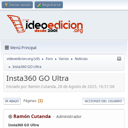
Iniciar sesión
Registrarse
Menú Principal
videoedicion.org (v9)
Foro
Varios
Noticias
►
►
►
Insta360 GO Ultra
►
Insta360 GO Ultra
Iniciado por Ramón Cutanda, 28 de Agosto de 2025, 16:51:08
Páginas
1
IR ABAJO
ACCIONES DEL USUARIO
Ramón Cutanda
Administrador
Insta360 GO Ultra