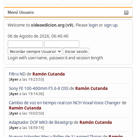
Menú Usuario
Welcome to
videoedicion.org (v9)
. Please
login
or
sign up
.
06 de Agosto de 2026, 06:40:40
Login with username, password and session length
Filtro ND
de
Ramón Cutanda
[
Ayer
a las 19:23:53]
Sony FE 100-400mm F5.6-8 OSS
de
Ramón Cutanda
[
Ayer
a las 19:14:36]
Cambio de voz en tiempo real con NCH Voxal Voice Changer
de
Ramón Cutanda
[
Ayer
a las 19:03:50]
Adaptador DOF MK3 de Beastgrip
de
Ramón Cutanda
[
Ayer
a las 18:59:19]
Nuevos trípodes Wes y Ridley de 3 Legged Things
de
Ramón