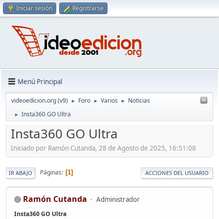
Iniciar sesión
Registrarse
Menú Principal
videoedicion.org (v9)
Foro
Varios
Noticias
►
►
►
Insta360 GO Ultra
►
Insta360 GO Ultra
Iniciado por Ramón Cutanda, 28 de Agosto de 2025, 16:51:08
Páginas
1
IR ABAJO
ACCIONES DEL USUARIO
Ramón Cutanda
Administrador
Insta360 GO Ultra