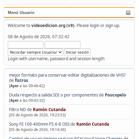
Menú Usuario
Welcome to
videoedicion.org (v9)
. Please
login
or
sign up
.
08 de Agosto de 2026, 07:32:42
Login with username, password and session length
mejor formato para conservar-editar digitalizaciones de VHS?
de
fistros
[
Ayer
a las 09:46:42]
Duda respecto a salida SDI o por componentes
de
Poucopelo
[
Ayer
a las 09:43:32]
Filtro ND
de
Ramón Cutanda
[05 de Agosto de 2026, 19:23:53]
Sony FE 100-400mm F5.6-8 OSS
de
Ramón Cutanda
[05 de Agosto de 2026, 19:14:36]
Cambio de voz en tiempo real con NCH Voxal Voice Changer
de